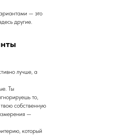
ариантами — это
десь другие.
анты
тивно лучше, а
ые. Ты
игнорируешь то,
, твою собственную
 измерения —
ритерию, который