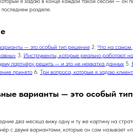
 который я задаю в конце каждой такой сессии — он п
в последнем разделе.
ие
варианты — это особый тип решения
2.
Что на самом 
равны»
3.
Инструменты, которые реально работают н
ему партнёру решить — и это не нехватка данных
5.
ение принято
6.
Три вопроса, которые я задаю клиен
ные варианты — это особый ти
едние два месяца вижу одну и ту же картину на страт
нёр с двумя вариантами, которые он сам называет «