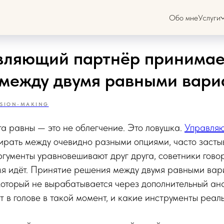
Обо мне
Услуги
вляющий партнёр принимае
между двумя равными вари
ISION-MAKING
а равны — это не облегчение. Это ловушка.
Управля
ирать между очевидно разными опциями, часто засты
ргументы уравновешивают друг друга, советники говор
мя идёт. Принятие решения между двумя равными ва
который не вырабатывается через дополнительный ана
ит в голове в такой момент, и какие инструменты реа