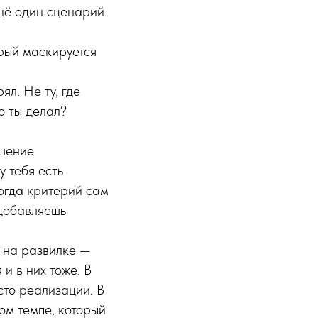
щё один сценарий.
орый маскируется
л. Не ту, где
о ты делал?
ешение
у тебя есть
огда критерий сам
 добавляешь
 на развилке —
и в них тоже. В
сто реализации. В
ом темпе, который