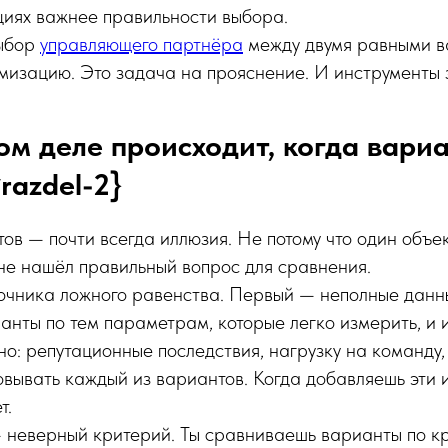
циях важнее правильности выбора.
выбор
управляющего партнёра
между двумя равными в
мизацию. Это задача на прояснение. И инструменты з
ом деле происходит, когда вари
razdel-2}
ов — почти всегда иллюзия. Не потому что один объек
 не нашёл правильный вопрос для сравнения.
очника ложного равенства. Первый — неполные данн
нты по тем параметрам, которые легко измерить, и 
но: репутационные последствия, нагрузку на команду
овывать каждый из вариантов. Когда добавляешь эти
т.
— неверный критерий. Ты сравниваешь варианты по к