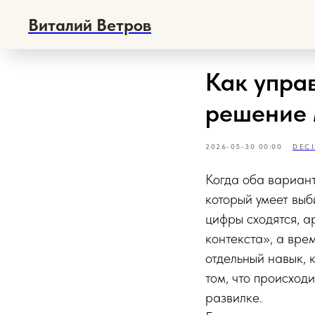
Виталий Ветров
Как упра
решение 
2026-05-30 00:00
DEC
Когда оба вариант
который умеет выб
цифры сходятся, а
контекста», а вре
отдельный навык, 
том, что происход
развилке.