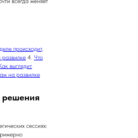
очти всегда меняет
деле происходит,
а развилке
4.
Что
Как выглядит
там на развилке
п решения
егических сессиях:
примерно