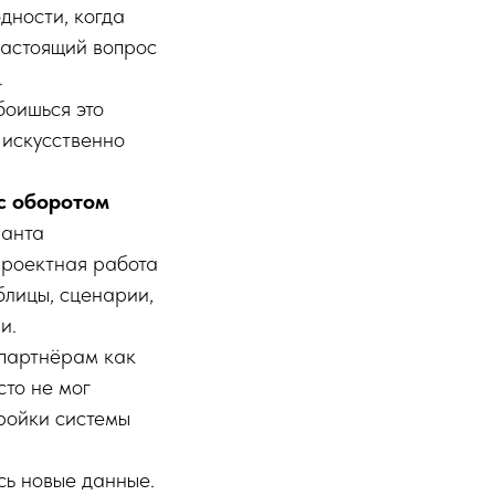
дности, когда
настоящий вопрос
.
боишься это
ы искусственно
с оборотом
анта
проектная работа
блицы, сценарии,
и.
 партнёрам как
то не мог
тройки системы
сь новые данные.