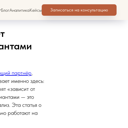
Записаться на консультацию
Блог
Аналитика
Кейсы
т
антами
ющий партнёр
,
вает именно здесь:
ят «зависит от
риантами — это
лиз. Эта статья о
льно работают на