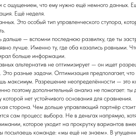
 с ощущением, что ему нужно ещё немного данных. Е
ация. Ещё неделя.
анных. Это особый тип управленческого ступора, кот
ь.
 дальше — вспомни последнюю развилку, где ты застря
явно лучше. Именно ту, где оба казались равными. Чт
бирал больше информации.
равных альтернатив не оптимизирует — он ищет разр
 Это разные задачи. Оптимизация предполагает, что 
ешь максимум. Разрешение неопределённости — это к
нно поэтому дополнительный анализ не помогает: ты
 у которой нет устойчивого основания для сравнения.
кая сторона. Чем дольше управляющий партнёр стоит
тся сам процесс выбора. Не в деньгах напрямую, хотя 
имании, которое уходит на прокрутку вариантов вме
ты посылаешь команде: «мы ещё не знаем». В упущенн