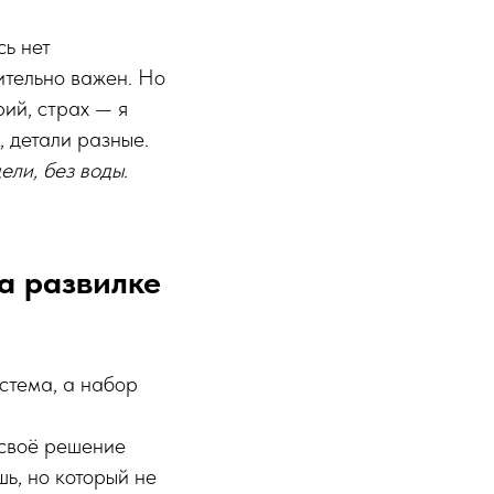
сь нет
ительно важен. Но
ий, страх — я
 детали разные.
ели, без воды.
а развилке
стема, а набор
 своё решение
шь, но который не