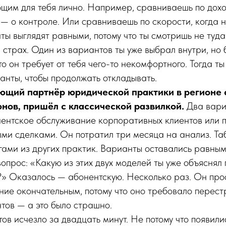
щим для тебя лично. Например, сравниваешь по дохо
— о контроле. Или сравниваешь по скорости, когда 
ты выглядят равными, потому что ты смотришь не туда
 страх. Один из вариантов ты уже выбрал внутри, но 
то он требует от тебя чего-то некомфортного. Тогда т
нты, чтобы продолжать откладывать.
ющий партнёр юридической практики в регионе 
онов, пришёл с классической развилкой.
Два вари
нентское обслуживание корпоративных клиентов или 
ми сделками. Он потратил три месяца на анализ. Та
гами из других практик. Варианты оставались равным
вопрос: «Какую из этих двух моделей ты уже объяснял
» Оказалось — абонентскую. Несколько раз. Он прос
ние окончательным, потому что оно требовало перес
тов — а это было страшно.
ов исчезло за двадцать минут. Не потому что появили