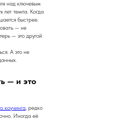
оля над ключевым
 лет темпа. Когда
шается быстрее.
ровать — не
терь — это другой
ся. А это не
данных.
ь — и это
о коучинга
, редко
очно. Иногда её