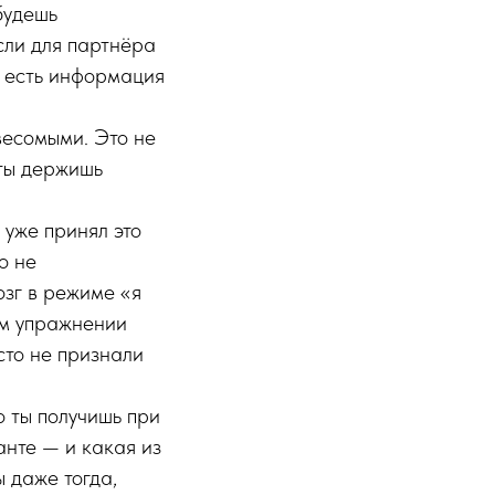
будешь
сли для партнёра
бя есть информация
весомыми. Это не
 ты держишь
 уже принял это
о не
зг в режиме «я
ом упражнении
сто не признали
 ты получишь при
анте — и какая из
 даже тогда,