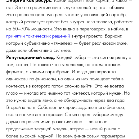
Энергия как ресурс.
Какой вариант тебя кормит, а какой —
ест. Это не про мотивацию в духе «делай то, что любишь».
Это про операционную реальность: управляющий партнёр,
который реализует проект без внутреннего топлива, работает
на 60–70% мощности. Это видно в переговорах, в найме, в
принятии тактических решений
внутри проекта. Вариант,
который субъективно «тяжелее» — будет реализован хуже,
даже если объективно сильнее.
Репутационный след.
Каждый выбор — это сигнал рынку о
том, кто ты. Не только что ты делаешь, но с кем, в каком
формате, с какими партнёрами. Иногда два варианта
одинаковы по финансам, но один из них помещает тебя в
контекст, из которого потом сложно выйти. Это не всегда
плохо — иногда это именно тот контекст, который нужен. Но
это нужно видеть явно, а не обнаруживать через два года.
Второй клиент. Собственник производственного бизнеса,
около восьми лет в отрасли. Стоял перед выбором между
двумя направлениями развития: одно — логичное
продолжение текущей модели, второе — новый рынок с
более высокой маржой. По всем финансовым параметрам