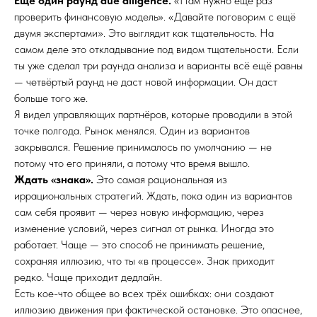
Ещё один раунд due diligence.
«Нам нужно ещё раз
проверить финансовую модель». «Давайте поговорим с ещё
двумя экспертами». Это выглядит как тщательность. На
самом деле это откладывание под видом тщательности. Если
ты уже сделал три раунда анализа и варианты всё ещё равны
— четвёртый раунд не даст новой информации. Он даст
больше того же.
Я видел управляющих партнёров, которые проводили в этой
точке полгода. Рынок менялся. Один из вариантов
закрывался. Решение принималось по умолчанию — не
потому что его приняли, а потому что время вышло.
Ждать «знака».
Это самая рациональная из
иррациональных стратегий. Ждать, пока один из вариантов
сам себя проявит — через новую информацию, через
изменение условий, через сигнал от рынка. Иногда это
работает. Чаще — это способ не принимать решение,
сохраняя иллюзию, что ты «в процессе». Знак приходит
редко. Чаще приходит дедлайн.
Есть кое-что общее во всех трёх ошибках: они создают
иллюзию движения при фактической остановке. Это опаснее,