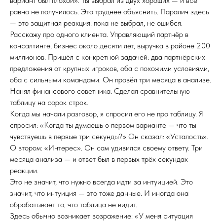
вариант был плохой». Ты выбрал из двух хороших — и всё
равно не получилось. Это труднее объяснить. Паралич здесь
— это защитная реакция: пока не выбрал, не ошибся.
Расскажу про одного клиента. Управляющий партнёр в
консалтинге, бизнес около десяти лет, выручка в районе 200
миллионов. Пришёл с конкретной задачей: два партнёрских
предложения от крупных игроков, оба с похожими условиями,
оба с сильными командами. Он провёл три месяца в анализе.
Нанял финансового советника. Сделал сравнительную
таблицу на сорок строк.
Когда мы начали разговор, я спросил его не про таблицу. Я
спросил: «Когда ты думаешь о первом варианте — что ты
чувствуешь в первые три секунды?» Он сказал: «Усталость».
О втором: «Интерес». Он сам удивился своему ответу. Три
месяца анализа — и ответ был в первых трёх секундах
реакции.
Это не значит, что нужно всегда идти за интуицией. Это
значит, что интуиция — это тоже данные. И иногда она
обрабатывает то, что таблица не видит.
Здесь обычно возникает возражение: «У меня ситуация