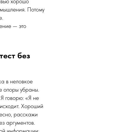
рвью хорошо
 мышления. Потому
е.
ление — это
тест без
ка в неловкое
ые опоры убраны.
Я говорю: «Я не
роисходит. Хороший
есно, расскажи
ез аргументов.
ной информации: