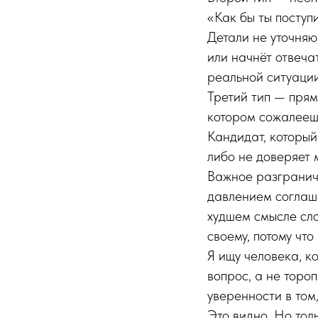
«Как бы ты поступ
Детали не уточня
или начнёт отвечат
реальной ситуации
Третий тип — прям
котором сожалеешь
Кандидат, который
либо не доверяет 
Важное разграниче
давлением соглаша
худшем смысле сло
своему, потому чт
Я ищу человека, к
вопрос, а не тороп
уверенности в том,
Это видно. Но толь