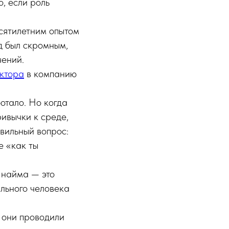
о, если роль
сятилетним опытом
д был скромным,
чений.
ктора
в компанию
ботало. Но когда
ривычки к среде,
авильный вопрос:
е «как ты
 найма — это
ильного человека
 они проводили