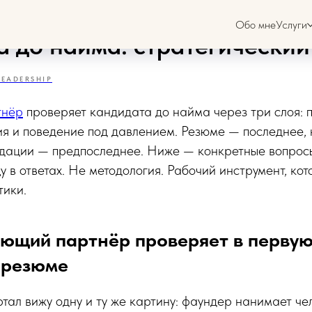
вляющий партнёр проверяе
Обо мне
Услуги
а до найма: стратегический
LEADERSHIP
тнёр
проверяет кандидата до найма через три слоя: п
я и поведение под давлением. Резюме — последнее, н
ндации — предпоследнее. Ниже — конкретные вопросы
щу в ответах. Не методология. Рабочий инструмент, ко
тики.
яющий партнёр проверяет в первую
 резюме
ртал вижу одну и ту же картину: фаундер нанимает че