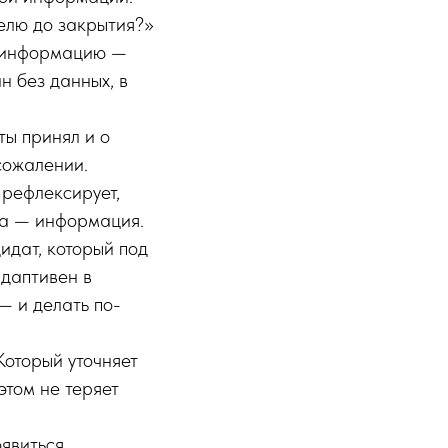
делю до закрытия?»
т информацию —
н без данных, в
ты принял и о
сожалении.
 рефлексирует,
та — информация.
идат, который под
адаптивен в
— и делать по-
Который уточняет
этом не теряет
явиться.