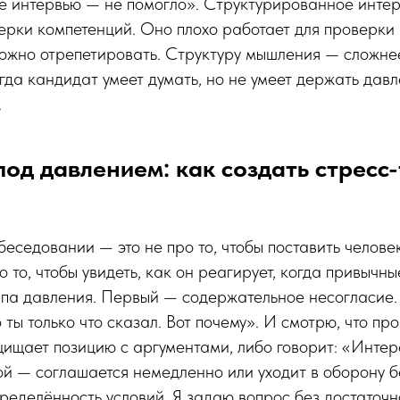
е интервью — не помогло». Структурированное инте
ерки компетенций. Оно плохо работает для проверки
можно отрепетировать. Структуру мышления — сложне
огда кандидат умеет думать, но не умеет держать дав
.
од давлением: как создать стресс-
беседовании — это не про то, чтобы поставить челове
о то, чтобы увидеть, как он реагирует, когда привычн
ипа давления. Первый — содержательное несогласие. 
о ты только что сказал. Вот почему». И смотрю, что п
ищает позицию с аргументами, либо говорит: «Интер
й — соглашается немедленно или уходит в оборону б
ределённость условий. Я задаю вопрос без достаточ