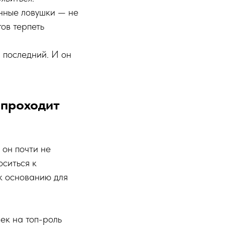
енные ловушки — не
тов терпеть
 последний. И он
 проходит
 он почти не
оситься к
 к основанию для
ек на топ-роль