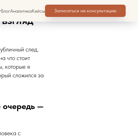
т
Записаться на консультацию
Блог
Аналитика
Кейсы
 взгляд
убличный след,
а что стоит
, которые я
торый сложился за
 очередь —
ловека с