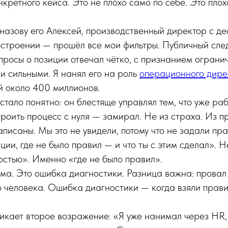
кретного кейса. Это не плохо само по себе. Это плох
азову его Алексей, производственный директор с де
строении — прошёл все мои фильтры. Публичный сле
просы о позиции отвечал чётко, с признанием ограни
 сильными. Я нанял его на роль
операционного дире
й около 400 миллионов.
стало понятно: он блестяще управлял тем, что уже ра
роить процесс с нуля — замирал. Не из страха. Из п
аписаны. Мы это не увидели, потому что не задали пр
ции, где не было правил — и что ты с этим сделал». Н
остью». Именно «где не было правил».
ма. Это ошибка диагностики. Разница важна: провал
го человека. Ошибка диагностики — когда взяли прав
икает второе возражение: «Я уже нанимал через HR,