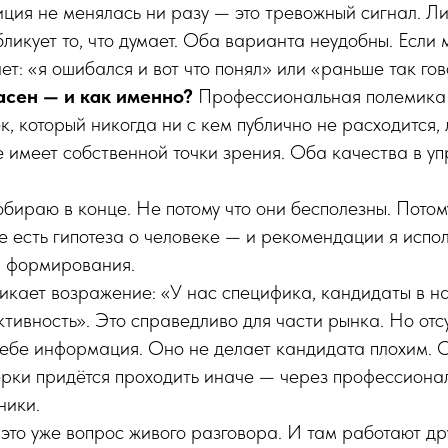
ция не менялась ни разу — это тревожный сигнал. Ли
убликует то, что думает. Оба варианта неудобны. Если
ет: «я ошибался и вот что понял» или «раньше так го
асен — и как именно?
Профессиональная полемика 
к, который никогда ни с кем публично не расходится, 
е имеет собственной точки зрения. Оба качества в 
бираю в конце. Не потому что они бесполезны. Потому
е есть гипотеза о человеке — и рекомендации я испол
я формирования.
икает возражение: «У нас специфика, кандидаты в н
ктивность». Это справедливо для части рынка. Но отс
ебе информация. Оно не делает кандидата плохим. О
ерки придётся проходить иначе — через профессиона
ники.
это уже вопрос живого разговора. И там работают др