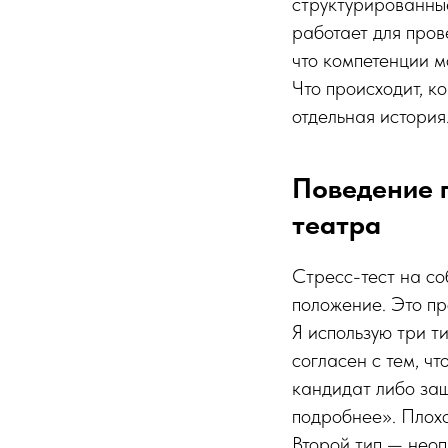
структурированны
работает для пров
что компетенции 
Что происходит, к
отдельная история
Поведение п
театра
Стресс-тест на со
положение. Это пр
Я использую три т
согласен с тем, чт
кандидат либо защ
подробнее». Плохо
Второй тип — неоп