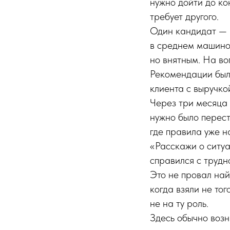
нужно дойти до кон
требует другого.
Один кандидат — н
в среднем машино
но внятным. На во
Рекомендации были
клиента с выручко
Через три месяца 
нужно было перест
где правила уже н
«Расскажи о ситуа
справился с трудн
Это не провал най
когда взяли не то
не на ту роль.
Здесь обычно возн