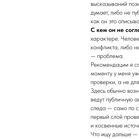
высказываний пози
думает, либо не п
как он это описыва
С кем он не согл
характере. Челове
конфликта, либо н
— проблема.
Рекомендации я со
моменту у меня уж
проверки, а не дл
Здесь обычно возн
ведут публичную а
следа — само по с
первый слой пров
и косвенные источ
Что ищу дальше — 