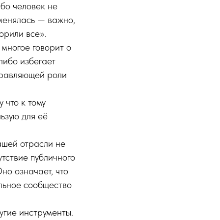
бо человек не
 менялась — важно,
ворили все».
многое говорит о
либо избегает
управляющей роли
 что к тому
ьзую для её
ашей отрасли не
утствие публичного
но означает, что
льное сообщество
угие инструменты.