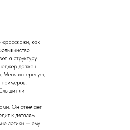
— «расскажи, как
 Большинство
т, а структуру.
менеджер должен
. Меня интересует,
с примеров.
 Слышит ли
ами. Он отвечает
одит к деталям
вне логики — ему