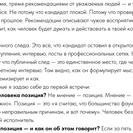
ме, тремя рекомендациями от уважаемых людей — и 
ся. Не потому что кандидат плохой. Потому что провер
 прошлое. Рекомендации описывают чужое восприятие
ит, как человек будет думать и действовать в твоей к
ного следа. Это всё, что кандидат оставил в открытом
упления, интервью, посты в профессиональных сетях. 
 что публичный след — это единственное место, где ч
ретному интервью. Там видно, как он формулирует мысл
емизирует и как.
рые я задаю себе до первой встречи:
человека позиция?
Не мнение — позиция. Мнение — э
но». Позиция — это «я считаю, что большинство фау
 неправильным причинам, и вот почему». Человек без 
й исполнитель.
позиция — и как он об этом говорит?
Если за пять