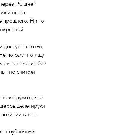
через 90 дней
яли не то.
 прошлого. Ни то
онкретной
 доступе: статьи,
Не потому что ищу
еловек говорит без
ь, что считает
то «я думаю, что
ндеров делегируют
позиции в топ-
 лет публичных