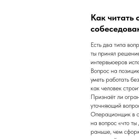
Как читать 
собеседова
Есть два типа воп
ты принял решение
интервьюеров испо
Вопрос на позицию
уметь работать бе
как человек строи
Признаёт ли огран
уточняющий вопрос
Операционщик в с
на вопрос «что ты
раньше, чем сформ