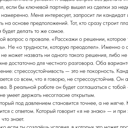
ил, если бы ключевой партнёр вышел из сделки за не
ю намеренно. Меня интересует, запросит ли кандида
ь на основе предположений. Тот, кто сразу строит пла
 будет делать то же самое.
ой вопрос о провале. «Расскажи о решении, которое 
». Не «о трудности, которую преодолел». Именно о 
 не может назвать ни одного такого решения, либо не
мне достаточно для честного разговора. Оба вариан
ние: стрессоустойчивость — это не покорность. Канд
ется со всем, что я говорю, не стрессоустойчив. Он 
ва. В реальной работе он будет соглашаться с тобой 
о не умеет держать несогласие открытым.
оторый под давлением становится точнее, а не мягче. 
ится с ответом. Который говорит «я не знаю» — и при 
 что знает.
ко если ты создаёшь условия, в которых это может про