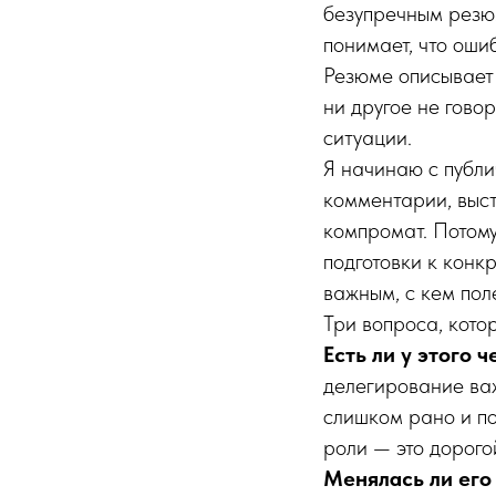
безупречным резю
понимает, что ошиб
Резюме описывает
ни другое не говор
ситуации.
Я начинаю с публич
комментарии, выст
компромат. Потому
подготовки к конк
важным, с кем пол
Три вопроса, кото
Есть ли у этого 
делегирование важ
слишком рано и по
роли — это дорого
Менялась ли его 