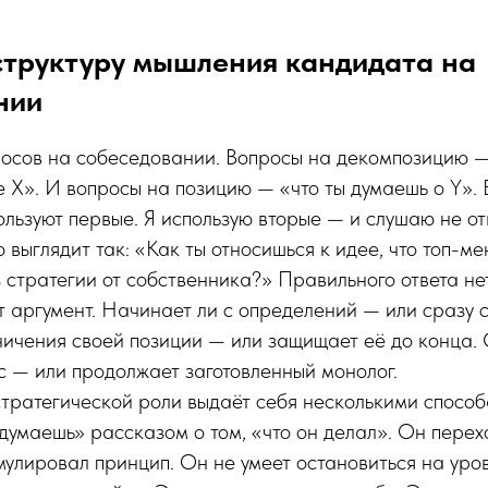
структуру мышления кандидата на
нии
росов на собеседовании. Вопросы на декомпозицию 
 X». И вопросы на позицию — «что ты думаешь о Y».
льзуют первые. Я использую вторые — и слушаю не отве
 выглядит так: «Как ты относишься к идее, что топ-
з стратегии от собственника?» Правильного ответа нет
т аргумент. Начинает ли с определений — или сразу 
ичения своей позиции — или защищает её до конца.
 — или продолжает заготовленный монолог.
тратегической роли выдаёт себя несколькими способ
 думаешь» рассказом о том, «что он делал». Он перех
улировал принцип. Он не умеет остановиться на уро