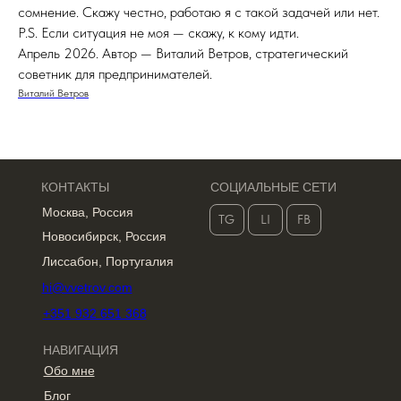
сомнение. Скажу честно, работаю я с такой задачей или нет.
P.S. Если ситуация не моя — скажу, к кому идти.
Апрель 2026. Автор — Виталий Ветров, стратегический
советник для предпринимателей.
Виталий Ветров
КОНТАКТЫ
СОЦИАЛЬНЫЕ СЕТИ
Москва, Россия
TG
LI
FB
Новосибирск, Россия
Лиссабон, Португалия
hi@vvetrov.com
+351 932 651 368
НАВИГАЦИЯ
Обо мне
Блог