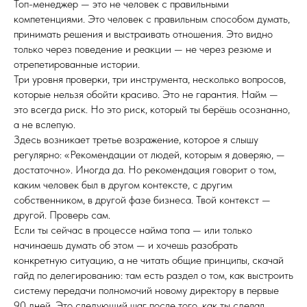
Топ-менеджер — это не человек с правильными
компетенциями. Это человек с правильным способом думать,
принимать решения и выстраивать отношения. Это видно
только через поведение и реакции — не через резюме и
отрепетированные истории.
Три уровня проверки, три инструмента, несколько вопросов,
которые нельзя обойти красиво. Это не гарантия. Найм —
это всегда риск. Но это риск, который ты берёшь осознанно,
а не вслепую.
Здесь возникает третье возражение, которое я слышу
регулярно: «Рекомендации от людей, которым я доверяю, —
достаточно». Иногда да. Но рекомендация говорит о том,
каким человек был в другом контексте, с другим
собственником, в другой фазе бизнеса. Твой контекст —
другой. Проверь сам.
Если ты сейчас в процессе найма топа — или только
начинаешь думать об этом — и хочешь разобрать
конкретную ситуацию, а не читать общие принципы, скачай
гайд по делегированию: там есть раздел о том, как выстроить
систему передачи полномочий новому директору в первые
90 дней. Это следующий шаг после того, как ты сделал