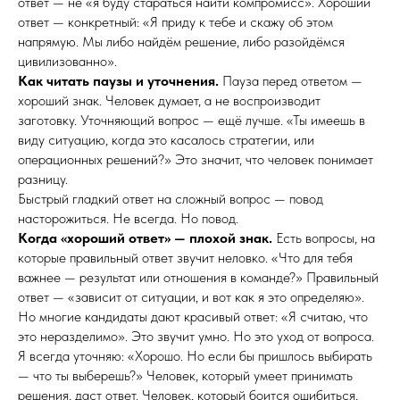
ответ — не «я буду стараться найти компромисс». Хороший
ответ — конкретный: «Я приду к тебе и скажу об этом
напрямую. Мы либо найдём решение, либо разойдёмся
цивилизованно».
Как читать паузы и уточнения.
Пауза перед ответом —
хороший знак. Человек думает, а не воспроизводит
заготовку. Уточняющий вопрос — ещё лучше. «Ты имеешь в
виду ситуацию, когда это касалось стратегии, или
операционных решений?» Это значит, что человек понимает
разницу.
Быстрый гладкий ответ на сложный вопрос — повод
насторожиться. Не всегда. Но повод.
Когда «хороший ответ» — плохой знак.
Есть вопросы, на
которые правильный ответ звучит неловко. «Что для тебя
важнее — результат или отношения в команде?» Правильный
ответ — «зависит от ситуации, и вот как я это определяю».
Но многие кандидаты дают красивый ответ: «Я считаю, что
это неразделимо». Это звучит умно. Но это уход от вопроса.
Я всегда уточняю: «Хорошо. Но если бы пришлось выбирать
— что ты выберешь?» Человек, который умеет принимать
решения, даст ответ. Человек, который боится ошибиться,