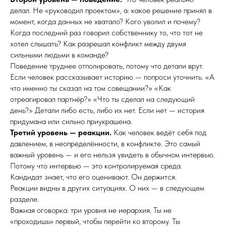
делал. Не «руководил проектом», а: какое решение принял в
момент, когда данных не хватало? Кого уволил и почему?
Когда последний раз говорил собственнику то, что тот не
хотел слышать? Как разрешал конфликт между двумя
сильными людьми в команде?
Поведение труднее отполировать, потому что детали врут.
Если человек рассказывает историю — попроси уточнить. «А
что именно ты сказал на том совещании?» «Как
отреагировал партнёр?» «Что ты сделал на следующий
день?» Детали либо есть, либо их нет. Если нет — история
придумана или сильно приукрашена.
Третий уровень — реакции.
Как человек ведёт себя под
давлением, в неопределённости, в конфликте. Это самый
важный уровень — и его нельзя увидеть в обычном интервью.
Потому что интервью — это контролируемая среда.
Кандидат знает, что его оценивают. Он держится.
Реакции видны в других ситуациях. О них — в следующем
разделе.
Важная оговорка: три уровня не иерархия. Ты не
«проходишь» первый, чтобы перейти ко второму. Ты