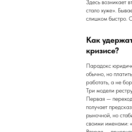
Здесь возникает 
стало хуже». Бывае
слишком быстро. О
Как удержат
кризисе?
Парадокс юридичес
обычно, но платит
работать, а не бор
Три модели рестру
Первая — переход
получает предсказ
рыночной, но стаб
своими именами: 
Вторая — приорити