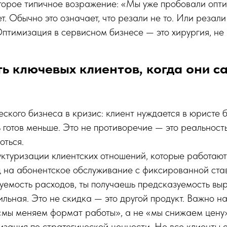
второе типичное возражение: «Мы уже пробовали опт
т. Обычно это означает, что резали не то. Или резали
птимизация в сервисном бизнесе — это хирургия, не 
ь ключевых клиентов, когда они с
кого бизнеса в кризис: клиент нуждается в юристе 
ь готов меньше. Это не противоречие — это реальность
оться.
ктуризации клиентских отношений, которые работают
 на абонентское обслуживание с фиксированной став
уемость расходов, ты получаешь предсказуемость вы
ильная. Это не скидка — это другой продукт. Важно н
«мы меняем формат работы», а не «мы снижаем цену»
зация по стратегической ценности. Не все клиенты 