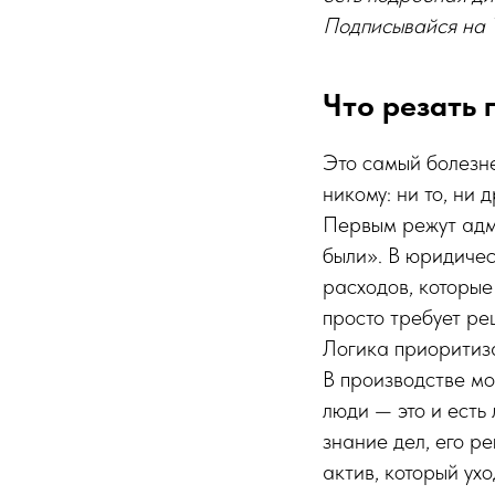
Подписывайся на T
Что резать 
Это самый болезне
никому: ни то, ни 
Первым режут адм
были». В юридиче
расходов, которые
просто требует ре
Логика приоритиза
В производстве мо
люди — это и есть 
знание дел, его р
актив, который ух