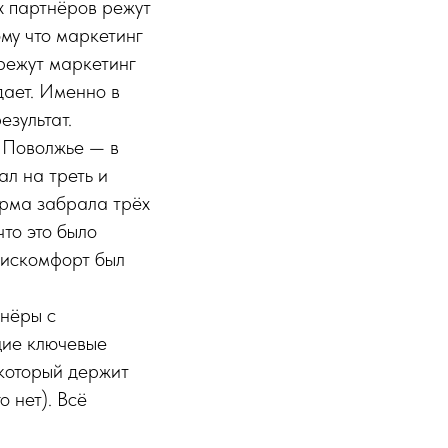
х партнёров режут
ому что маркетинг
 режут маркетинг
дает. Именно в
зультат.
 Поволжье — в
л на треть и
ирма забрала трёх
что это было
дискомфорт был
тнёры с
ущие ключевые
 который держит
о нет). Всё