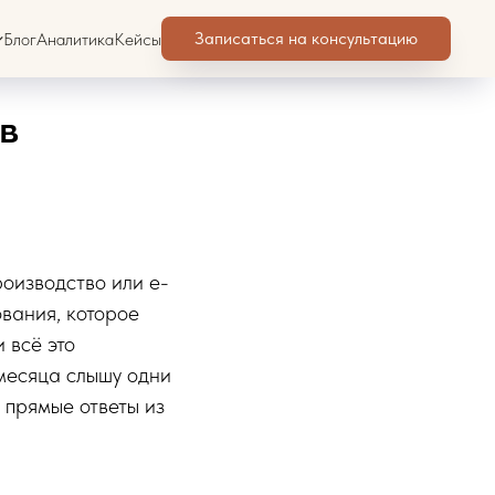
Записаться на консультацию
Блог
Аналитика
Кейсы
в
оизводство или e-
ования, которое
 всё это
 месяца слышу одни
 прямые ответы из