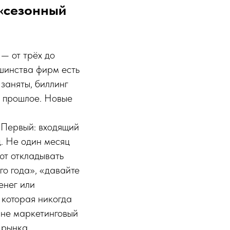
 «сезонный
— от трёх до
ьшинства фирм есть
заняты, биллинг
— прошлое. Новые
. Первый: входящий
д. Не один месяц
ют откладывать
го года», «давайте
енег или
 которая никогда
 не маркетинговый
 рынка.