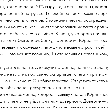
нты, которые дают 70% выручки, и есть клиенты, кото
рационной нагрузки. В спокойное время можно держа
ит увольнять клиентов. Это значит честно распределя
вный контакт. Большинство управляющих партнёров жд
него проблемы. Это ошибка. Клиент, у которого начал
н звонит бухгалтеру, банку, партнёрам. Юрист — пос
 первым и скажешь «я вижу, что в вашей отрасли сейч
» — это меняет позицию. Ты становишься советником
тпустить клиента. Это звучит странно, но иногда это 
мно не платит, постоянно оспаривает счета и при это
— он не клиент. Он обязательство. Отпустить такого 
 освобождение ресурса для тех, кто платит.
ретье возражение, которое я слышу часто: «Юридичес
ши клиенты не уйдут, они нам доверяют». Доверие — 
ет финансовое давление. Клиент, которому нужно со