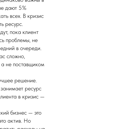
рые дают 5%
ть всех. В кризис
ть ресурс.
ут, пока клиент
ись проблемы, не
ледний в очереди.
ас сложно,
, а не поставщиком
лучшее решение.
м занимает ресурс
клиента в кризис —
кий бизнес — это
это актив. Но
кратить расходы на