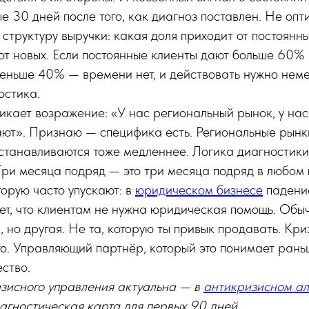
ые 30 дней после того, как диагноз поставлен. Не опт
структуру выручки: какая доля приходит от постоянны
 от новых. Если постоянные клиенты дают больше 60% 
меньше 40% — времени нет, и действовать нужно неме
остика.
икает возражение: «У нас региональный рынок, у на
ают». Признаю — специфика есть. Региональные рынк
станавливаются тоже медленнее. Логика диагностики
 Три месяца подряд — это три месяца подряд в любом 
торую часто упускают: в
юридическом бизнесе
падени
ет, что клиентам не нужна юридическая помощь. Обы
 но другая. Не та, которую ты привык продавать. Кри
го. Управляющий партнёр, который это понимает рань
ство.
изисного управления актуальна — в
антикризисном а
агностическая карта для первых 90 дней.