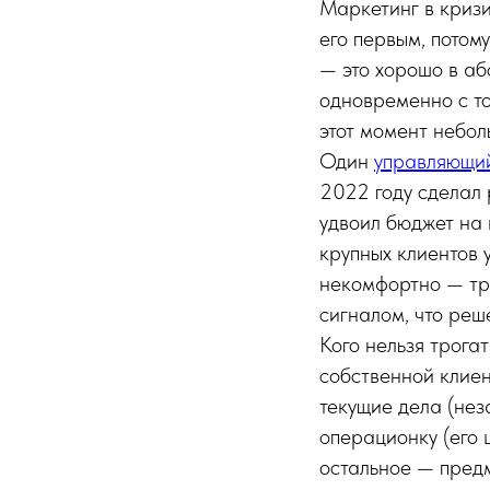
Маркетинг в кризи
его первым, потом
— это хорошо в аб
одновременно с то
этот момент небол
Один
управляющи
2022 году сделал 
удвоил бюджет на 
крупных клиентов у
некомфортно — тра
сигналом, что реш
Кого нельзя трога
собственной клиен
текущие дела (нез
операционку (его ц
остальное — предм