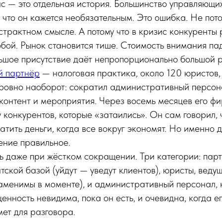
с — это отдельная история. Большинство управляющи
у что он кажется необязательным. Это ошибка. Не пот
страктном смысле. А потому что в кризис конкуренты
бой. Рынок становится тише. Стоимость внимания па
ьшое присутствие даёт непропорционально большой ре
й партнёр
— налоговая практика, около 120 юристов,
ровно наоборот: сократил административный персона
контент и мероприятия. Через восемь месяцев его ф
 конкурентов, которые «затаились». Он сам говорил, 
тить деньги, когда все вокруг экономят. Но именно 
ение правильное.
ть даже при жёстком сокращении. Три категории: пар
тской базой (уйдут — уведут клиентов), юристы, вед
аменимы в моменте), и административный персонал,
енность невидима, пока он есть, и очевидна, когда ег
ет для разговора.