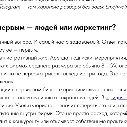
elegram — там короткие разборы без воды: t.me/vvet
первым — людей или маркетинг?
нный вопрос. И самый часто задаваемый. Ответ, кот
другое — первым.
инистративный жир. Аренда, подписки, мероприятия,
ских фирмах среднего размера это обычно 8–15% оп
 никто не пересматривал последние три года. Это не 
шения.
ции в сервисном бизнесе принципиально отличается 
жно остановить линию и сохранить людей. В
юридиче
линия. Уволить юриста — значит потерять его клиентск
епутацию внутри фирмы. Это не просто расход, которы
одит к конкуренту или открывает собственную практику