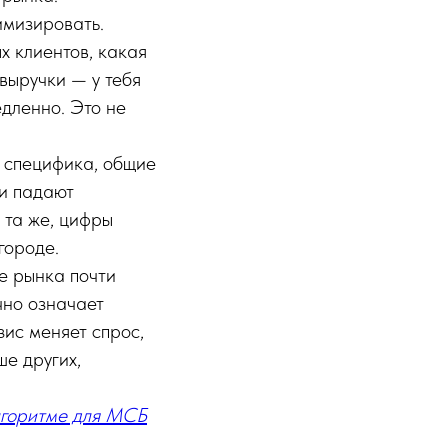
имизировать.
х клиентов, какая
выручки — у тебя
дленно. Это не
с специфика, общие
и падают
 та же, цифры
городе.
е рынка почти
чно означает
зис меняет спрос,
ше других,
лгоритме для МСБ