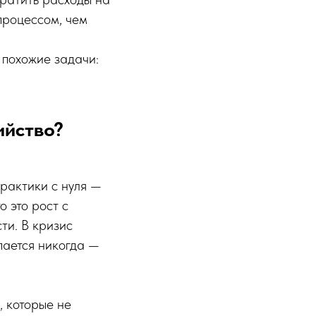
 процессом, чем
 похожие задачи:
ийство?
рактики с нуля —
о это рост с
ти. В кризис
упается никогда —
, которые не