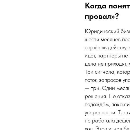
Когда понят
провал»?
Юридический бизн
шести месяцев пос
портфель действую
идёт, партнёры не
дела не приходят,
Три сигнала, кото
поток запросов уп
— три. Один месяц
решения. Не отказ
подождём, пока сит
уверенности. Трет
не работала дешев
ход. Это сигнал б