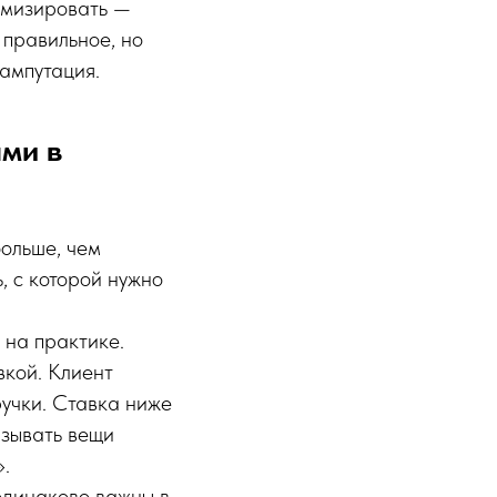
имизировать —
 правильное, но
ампутация.
ами в
больше, чем
, с которой нужно
 на практике.
кой. Клиент
ручки. Ставка ниже
азывать вещи
.
одинаково важны в