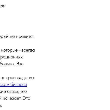
rov
орый не нравится
 которые «всегда
ерационных
больно. Это
от производства.
ском бизнесе
ие связи, его
й исчезает. Это
.