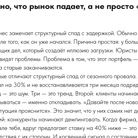
но, что рынок падает, а не просто
ес замечает структурный спад с задержкой. Обычно 
ле того, как он уже начался. Причина простая: у бол
щих дел, который создаёт иллюзию загрузки. Юристы 
 видят проблемы. Проблема в том, что этот портфель 
 а старые заканчиваются.
рые отличают структурный спад от сезонного провала
ал на 30% и не восстанавливается три месяца подря
 — это шум. Три — это тренд. Второй: клиенты начина
ываться — именно откладывать. «Давайте после ново
уация прояснится». Это значит, что у них самих нет д
ий: конкуренты начинают демпинговать. Когда фирма,
ле тебя, вдруг предлагает ставку на 40% ниже — это
едствия с их стороны. И косвенный сигнал о состоянии