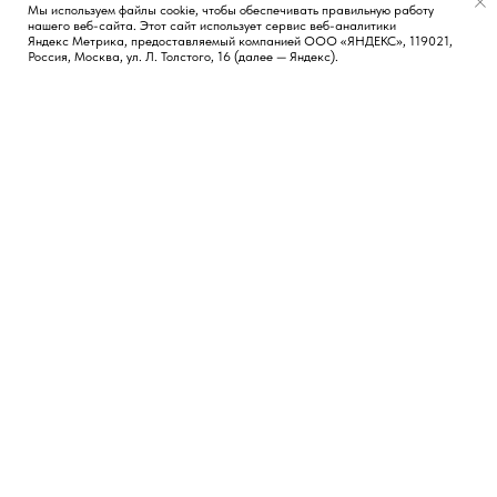
Мы используем файлы cookie, чтобы обеспечивать правильную работу
нашего веб-сайта. Этот сайт использует сервис веб-аналитики
Появился вопрос?
Яндекс Метрика, предоставляемый компанией ООО «ЯНДЕКС», 119021,
Россия, Москва, ул. Л. Толстого, 16 (далее — Яндекс).
КОНТАКТЫ
СОЦИАЛЬНЫЕ СЕТИ
Москва, Россия
TG
LI
FB
Новосибирск, Россия
Лиссабон, Португалия
hi@vvetrov.com
+351 932 651 368
НАВИГАЦИЯ
Обо мне
Блог
Кейсы
Бесплатные материалы
Записаться на консультацию