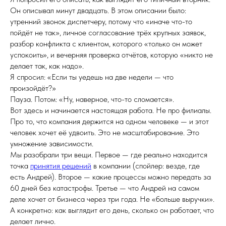
Он описывал минут двадцать. В этом описании было:
утренний звонок диспетчеру, потому что «иначе что-то
пойдёт не так», личное согласование трёх крупных заявок,
разбор конфликта с клиентом, которого «только он может
успокоить», и вечерняя проверка отчётов, которую «никто не
делает так, как надо».
Я спросил: «Если ты уедешь на две недели — что
произойдёт?»
Пауза. Потом: «Ну, наверное, что-то сломается».
Вот здесь и начинается настоящая работа. Не про филиалы.
Про то, что компания держится на одном человеке — и этот
человек хочет её удвоить. Это не масштабирование. Это
умножение зависимости.
Мы разобрали три вещи. Первое — где реально находится
точка
принятия решений
в компании (спойлер: везде, где
есть Андрей). Второе — какие процессы можно передать за
60 дней без катастрофы. Третье — что Андрей на самом
деле хочет от бизнеса через три года. Не «больше выручки».
А конкретно: как выглядит его день, сколько он работает, что
делает лично.