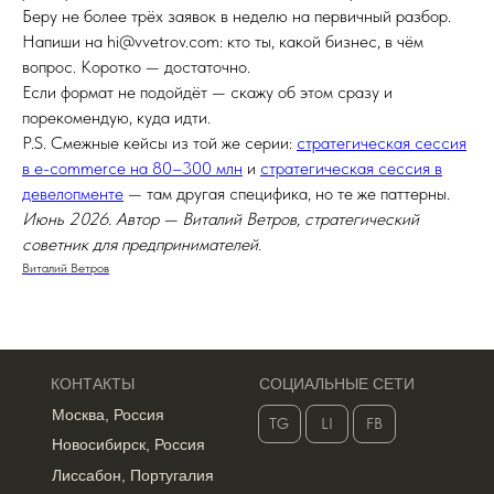
Беру не более трёх заявок в неделю на первичный разбор.
Напиши на hi@vvetrov.com: кто ты, какой бизнес, в чём
вопрос. Коротко — достаточно.
Если формат не подойдёт — скажу об этом сразу и
порекомендую, куда идти.
P.S. Смежные кейсы из той же серии:
стратегическая сессия
в e-commerce на 80–300 млн
и
стратегическая сессия в
девелопменте
— там другая специфика, но те же паттерны.
Июнь 2026. Автор — Виталий Ветров, стратегический
советник для предпринимателей.
Виталий Ветров
КОНТАКТЫ
СОЦИАЛЬНЫЕ СЕТИ
Москва, Россия
TG
LI
FB
Новосибирск, Россия
Лиссабон, Португалия