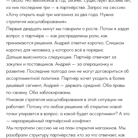
— около 140 миллионов в год. Бизнес существует восемь лет,
из них последние три — в партнёрстве. Запрос на сессию:
«Хочу открыть ещё три магазина за два года. Нужна
стратегия масштабирования».
Первые двадцать минут мы говорили о росте. Потом я задал
вопрос о партнёре — как распределены роли, как
принимаются решения. Андрей ответил коротко. Слишком
коротко для человека, у которого всё в порядке.
Дальше выяснилось следующее. Партнёр отвечает за
закупки и поставщиков. Андрей — за операционку и
развитие. Последние полгода они не могут договориться об
ассортиментной политике. Партнёр хочет уходить в более
дешёвый сегмент, Андрей — держать средний. Оба правы
по-своему. Оба заблокированы.
Никакая стратегия масштабирования в этой ситуации не
работает. Потому что любое решение об открытии новой
точки упирается в вопрос: а какой будет ассортимент? А это
— неразрешённый партнёрский конфликт.
Мы потратили сессию не на план открытия магазинов. Мы
разобрали структуру партнёрства: кто за что отвечает, как