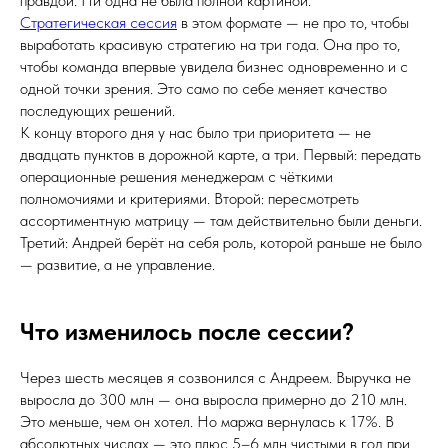
правдой. Ни одна не была полной картиной.
Стратегическая сессия
в этом формате — не про то, чтобы
выработать красивую стратегию на три года. Она про то,
чтобы команда впервые увидела бизнес одновременно и с
одной точки зрения. Это само по себе меняет качество
последующих решений.
К концу второго дня у нас было три приоритета — не
двадцать пунктов в дорожной карте, а три. Первый: передать
операционные решения менеджерам с чёткими
полномочиями и критериями. Второй: пересмотреть
ассортиментную матрицу — там действительно были деньги.
Третий: Андрей берёт на себя роль, которой раньше не было
— развитие, а не управление.
Что изменилось после сессии?
Через шесть месяцев я созвонился с Андреем. Выручка не
выросла до 300 млн — она выросла примерно до 210 млн.
Это меньше, чем он хотел. Но маржа вернулась к 17%. В
абсолютных числах — это плюс 5–6 млн чистыми в год при