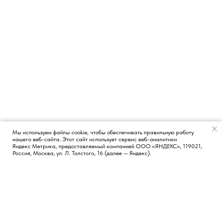
Мы используем файлы cookie, чтобы обеспечивать правильную работу
нашего веб-сайта. Этот сайт использует сервис веб-аналитики
Появился вопрос?
Яндекс Метрика, предоставляемый компанией ООО «ЯНДЕКС», 119021,
Россия, Москва, ул. Л. Толстого, 16 (далее — Яндекс).
КОНТАКТЫ
СОЦИАЛЬНЫЕ СЕТИ
Москва, Россия
TG
LI
FB
Новосибирск, Россия
Лиссабон, Португалия