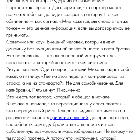
Три элемента, которые удерживают изменение:
Партнёр как зеркало. Договоритесь, что партнёр может
называть тебе, когда видит возврат к паттерну. Не как
обвинение — как сигнал. «Мне кажется, мы снова в той же
точке» — это ценная информация, если вы договорились её
принимать.
Советник или коуч. Внешний человек, который видит
динамику без эмоциональной вовлечённости в партнёрство.
Это не роскошь — это операционный инструмент для
сооснователя, который хочет меняться системно.
Ритуал пятницы. Один вопрос, который Михаил задаёт себе
каждую пятницу: «Где на этой неделе я контролировал из
страха, а не из стандарта?» Не для самобичевания. Для
калибровки. Пять минут. Письменно.
Это и есть тот вопрос, который я обещал в начале.
В начале я написал, что перфекционизм у сооснователя —
это операционный риск. Теперь ты видишь, что именно он
разрушает: скорость
принятия решений
, доверие партнёра,
способность команды брать ответственность и твою
собственную возможность масштабироваться. Не потому что
ты плохой партнёр. А потому что инструмент, который