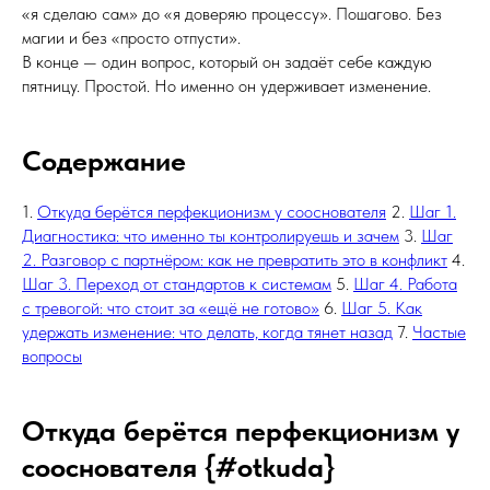
«я сделаю сам» до «я доверяю процессу». Пошагово. Без
магии и без «просто отпусти».
В конце — один вопрос, который он задаёт себе каждую
пятницу. Простой. Но именно он удерживает изменение.
Содержание
1.
Откуда берётся перфекционизм у сооснователя
2.
Шаг 1.
Диагностика: что именно ты контролируешь и зачем
3.
Шаг
2. Разговор с партнёром: как не превратить это в конфликт
4.
Шаг 3. Переход от стандартов к системам
5.
Шаг 4. Работа
с тревогой: что стоит за «ещё не готово»
6.
Шаг 5. Как
удержать изменение: что делать, когда тянет назад
7.
Частые
вопросы
Откуда берётся перфекционизм у
сооснователя {#otkuda}