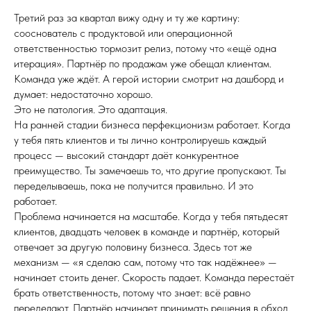
Третий раз за квартал вижу одну и ту же картину:
сооснователь с продуктовой или операционной
ответственностью тормозит релиз, потому что «ещё одна
итерация». Партнёр по продажам уже обещал клиентам.
Команда уже ждёт. А герой истории смотрит на дашборд и
думает: недостаточно хорошо.
Это не патология. Это адаптация.
На ранней стадии бизнеса перфекционизм работает. Когда
у тебя пять клиентов и ты лично контролируешь каждый
процесс — высокий стандарт даёт конкурентное
преимущество. Ты замечаешь то, что другие пропускают. Ты
переделываешь, пока не получится правильно. И это
работает.
Проблема начинается на масштабе. Когда у тебя пятьдесят
клиентов, двадцать человек в команде и партнёр, который
отвечает за другую половину бизнеса. Здесь тот же
механизм — «я сделаю сам, потому что так надёжнее» —
начинает стоить денег. Скорость падает. Команда перестаёт
брать ответственность, потому что знает: всё равно
переделают. Партнёр начинает принимать решения в обход,