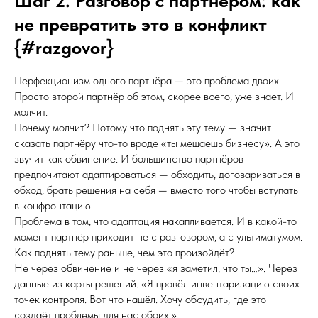
Шаг 2. Разговор с партнёром: как
не превратить это в конфликт
{#razgovor}
Перфекционизм одного партнёра — это проблема двоих.
Просто второй партнёр об этом, скорее всего, уже знает. И
молчит.
Почему молчит? Потому что поднять эту тему — значит
сказать партнёру что-то вроде «ты мешаешь бизнесу». А это
звучит как обвинение. И большинство партнёров
предпочитают адаптироваться — обходить, договариваться в
обход, брать решения на себя — вместо того чтобы вступать
в конфронтацию.
Проблема в том, что адаптация накапливается. И в какой-то
момент партнёр приходит не с разговором, а с ультиматумом.
Как поднять тему раньше, чем это произойдёт?
Не через обвинение и не через «я заметил, что ты…». Через
данные из карты решений. «Я провёл инвентаризацию своих
точек контроля. Вот что нашёл. Хочу обсудить, где это
создаёт проблемы для нас обоих.»