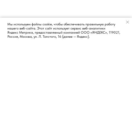
Мы используем файлы cookie, чтобы обеспечивать правильную работу
нашего веб-сайта. Этот сайт использует сервис веб-аналитики
Появился вопрос?
Яндекс Метрика, предоставляемый компанией ООО «ЯНДЕКС», 119021,
Россия, Москва, ул. Л. Толстого, 16 (далее — Яндекс).
КОНТАКТЫ
СОЦИАЛЬНЫЕ СЕТИ
Москва, Россия
TG
LI
FB
Новосибирск, Россия
Лиссабон, Португалия
hi@vvetrov.com
+351 932 651 368
НАВИГАЦИЯ
Обо мне
Блог
Кейсы