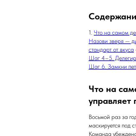
Содержан
1.
Что на самом де
Назови зверя — д
стандарт от вкуса
Шаг 4–5. Делегиру
Шаг 6. Замкни пет
Что на сам
управляет 
Восьмой раз за го
маскируется под с
Команда убеждена,