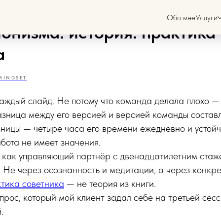
вляющий партнёр избавился
Обо мне
Услуги
онизма: история: практика
а
MINDSET
ждый слайд. Не потому что команда делала плохо — 
азница между его версией и версией команды соста
зницы — четыре часа его времени ежедневно и устой
абота не имеет значения.
, как управляющий партнёр с двенадцатилетним стаж
Не через осознанность и медитации, а через конкре
тика советника
— не теория из книги.
прос, который мой клиент задал себе на третьей сес
.