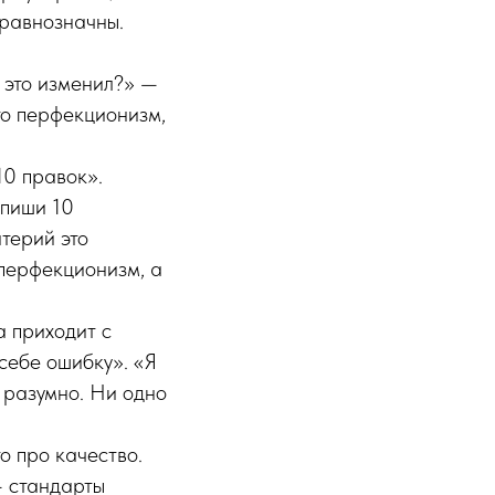
 равнозначны.
 это изменил?» —
то перфекционизм,
10 правок».
ыпиши 10
терий это
 перфекционизм, а
а приходит с
себе ошибку». «Я
т разумно. Ни одно
о про качество.
 — стандарты