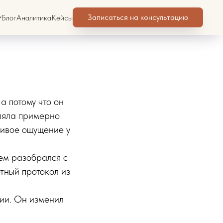
 от
Записаться на консультацию
Блог
Аналитика
Кейсы
а потому что он
вляла примерно
чивое ощущение у
ем разобрался с
тный протокол из
сии. Он изменил