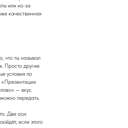
оты или из-за
оже качественная
о, что ты называл
х. Просто другие.
ые условия по
с. «Презентация
лово» — вкус.
т можно передать
о. Две оси:
зойдёт, если этого