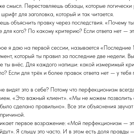
 же смысл. Переставляешь абзацы, которые логически
шрифт для заголовка, который и так читается.
ешь объяснить правку через последствия. «Почему ты
е для кого? По какому критерию? Если ответа нет — э
ое я даю на первой сессии, называется «Последние 
мент, который ты правил за последние две недели. В
е ты внёс. Для каждого напиши: какой измеримый кри
о? Если для трёх и более правок ответа нет — у тебя
е видят это в себе? Потому что перфекционизм всегд
ием. «Это важный клиент». «Мы не можем позволить 
ы было сделано правильно». Все эти объяснения звуча
 причиной.
икает первое возражение: «Мой перфекционизм — эт
йдут». Я слышу это часто. И в этом есть доля правды