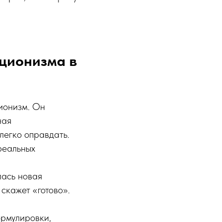
кционизма в
ионизм. Он
ная
 легко оправдать.
реальных
лась новая
 скажет «готово».
ормулировки,