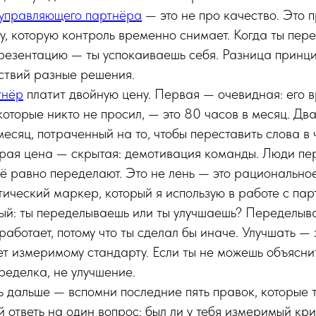
управляющего партнёра
— это не про качество. Это п
гу, которую контроль временно снимает. Когда ты пер
резентацию — ты успокаиваешь себя. Разница принци
ействий разные решения.
тнёр
платит двойную цену. Первая — очевидная: его 
 которые никто не просил, — это 80 часов в месяц. Дв
месяц, потраченный на то, чтобы переставить слова в 
рая цена — скрытая: демотивация команды. Люди пер
всё равно переделают. Это не лень — это рационально
тический маркер, который я использую в работе с па
ный: ты переделываешь или ты улучшаешь? Переделыв
 работает, потому что ты сделал бы иначе. Улучшать — 
ует измеримому стандарту. Если ты не можешь объясни
ределка, не улучшение.
 дальше — вспомни последние пять правок, которые т
й ответь на один вопрос: был ли у тебя измеримый кри