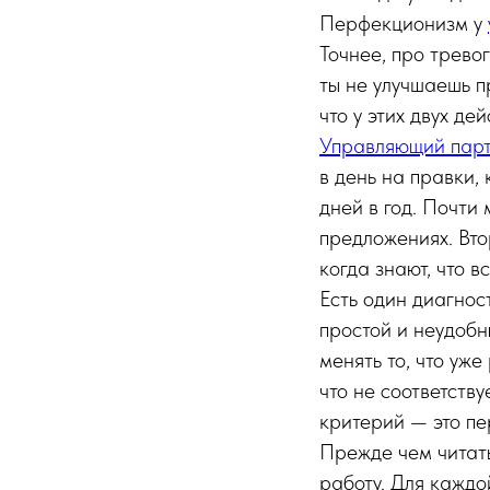
Перфекционизм у
Точнее, про трево
ты не улучшаешь п
что у этих двух д
Управляющий пар
в день на правки,
дней в год. Почти 
предложениях. Вто
когда знают, что 
Есть один диагнос
простой и неудоб
менять то, что уже
что не соответств
критерий — это пе
Прежде чем читать
работу. Для каждо