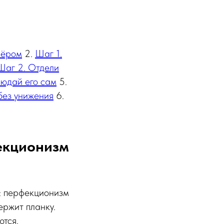
нёром
2.
Шаг 1.
Шаг 2. Отдели
людай его сам
5.
без унижения
6.
фекционизм
в: перфекционизм
ержит планку.
ются.