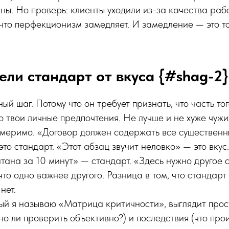
ны. Но проверь: клиенты уходили из-за качества раб
что перфекционизм замедляет. И замедление — это т
ели стандарт от вкуса {#shag-2}
й шаг. Потому что он требует признать, что часть тог
о твои личные предпочтения. Не лучше и не хуже чужи
змеримо. «Договор должен содержать все существенн
это стандарт. «Этот абзац звучит неловко» — это вку
тана за 10 минут» — стандарт. «Здесь нужно другое с
 что одно важнее другого. Разница в том, что стандар
нет.
ый я называю «Матрица критичности», выглядит прост
о ли проверить объективно?) и последствия (что прои