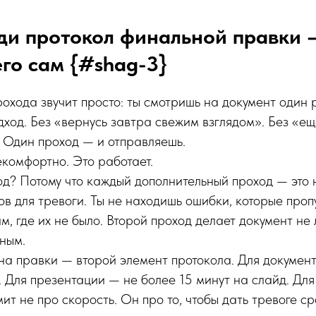
ди протокол финальной правки 
го сам {#shag-3}
охода звучит просто: ты смотришь на документ один 
дход. Без «вернусь завтра свежим взглядом». Без «е
 Один проход — и отправляешь.
екомфортно. Это работает.
д? Потому что каждый дополнительный проход — это н
ов для тревоги. Ты не находишь ошибки, которые проп
м, где их не было. Второй проход делает документ не
ным.
а правки — второй элемент протокола. Для докумен
. Для презентации — не более 15 минут на слайд. Дл
ит не про скорость. Он про то, чтобы дать тревоге ср