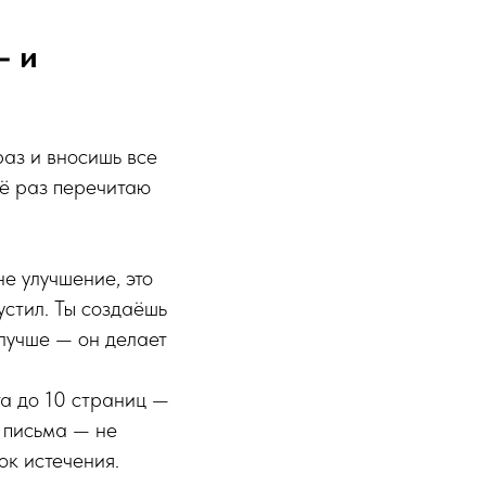
— и
раз и вносишь все
щё раз перечитаю
е улучшение, это
устил. Ты создаёшь
 лучше — он делает
та до 10 страниц —
я письма — не
ок истечения.