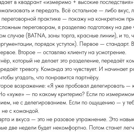
опадает в квадрант «измеримо + высокие последствия»
мализовать и передать. Всё остальное — либо вкус, л
в переговорной практике — покажу на конкретном пр
сложным переговорам, я разделяю подготовку на две ч
ом случае (BATNA, зоны торга, красные линии), и то, 
аргументации, порядок уступок). Первое — стандарт. 
первое. Второе — оставляю клиенту на усмотрение.
ёр, который не делает это разделение, передаёт ко
редаёт тревогу. Команда это чувствует. И начинает р
, чтобы угадать, что понравится партнёру.
торое возражение: «Я уже пробовал делегировать —
Но «хуже» — по какому критерию? Если по измеримом
ием, не с делегированием. Если по ощущению — у те
 не с командой.
рта и вкуса — это не разовое упражнение. Это навык
ые две недели будет некомфортно. Потом станет легч