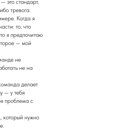
 — это стандарт,
ибо тревога.
имере. Когда я
асти: то, что
что я предпочитаю
Второе — мой
манде не
аботать не на
 команда делает
у — у тебя
бя проблема с
, который нужно
е.