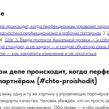
ие
ле происходит, когда перфекционизм управляет парт
иагностика перфекционизма в рабочих паттернах
3.
4.
Шаг 3. Введи протокол финальной правки — и соб
й стандарт, а не задачу — и создай обратную связь 
лю — как закрепить изменение и не откатиться
ом деле происходит, когда пер
партнёром {#chto-proishodit}
д вижу одну и ту же картину у управляющих партнёро
тандарты качества. Человек убеждён, что он просто д
 что угодить невозможно. Оба правы — и оба ошиба