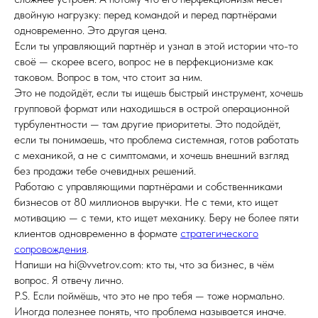
двойную нагрузку: перед командой и перед партнёрами
одновременно. Это другая цена.
Если ты управляющий партнёр и узнал в этой истории что-то
своё — скорее всего, вопрос не в перфекционизме как
таковом. Вопрос в том, что стоит за ним.
Это не подойдёт, если ты ищешь быстрый инструмент, хочешь
групповой формат или находишься в острой операционной
турбулентности — там другие приоритеты. Это подойдёт,
если ты понимаешь, что проблема системная, готов работать
с механикой, а не с симптомами, и хочешь внешний взгляд
без продажи тебе очевидных решений.
Работаю с управляющими партнёрами и собственниками
бизнесов от 80 миллионов выручки. Не с теми, кто ищет
мотивацию — с теми, кто ищет механику. Беру не более пяти
клиентов одновременно в формате
стратегического
сопровождения
.
Напиши на hi@vvetrov.com: кто ты, что за бизнес, в чём
вопрос. Я отвечу лично.
P.S. Если поймёшь, что это не про тебя — тоже нормально.
Иногда полезнее понять, что проблема называется иначе.