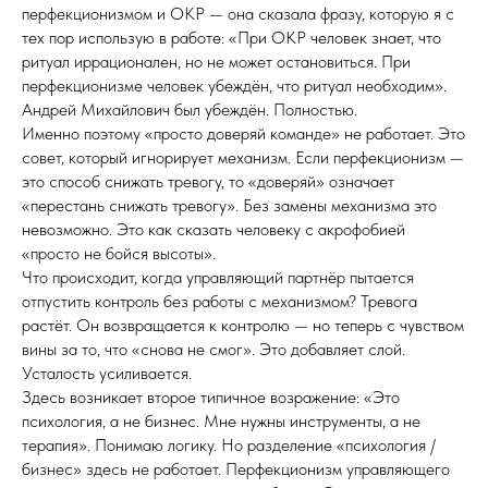
перфекционизмом и ОКР — она сказала фразу, которую я с
тех пор использую в работе: «При ОКР человек знает, что
ритуал иррационален, но не может остановиться. При
перфекционизме человек убеждён, что ритуал необходим».
Андрей Михайлович был убеждён. Полностью.
Именно поэтому «просто доверяй команде» не работает. Это
совет, который игнорирует механизм. Если перфекционизм —
это способ снижать тревогу, то «доверяй» означает
«перестань снижать тревогу». Без замены механизма это
невозможно. Это как сказать человеку с акрофобией
«просто не бойся высоты».
Что происходит, когда управляющий партнёр пытается
отпустить контроль без работы с механизмом? Тревога
растёт. Он возвращается к контролю — но теперь с чувством
вины за то, что «снова не смог». Это добавляет слой.
Усталость усиливается.
Здесь возникает второе типичное возражение: «Это
психология, а не бизнес. Мне нужны инструменты, а не
терапия». Понимаю логику. Но разделение «психология /
бизнес» здесь не работает. Перфекционизм управляющего