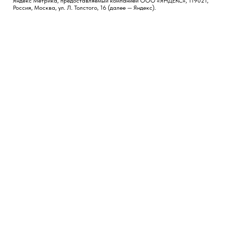
Яндекс Метрика, предоставляемый компанией ООО «ЯНДЕКС», 119021,
Россия, Москва, ул. Л. Толстого, 16 (далее — Яндекс).
КОНТАКТЫ
СОЦИАЛЬНЫЕ СЕТИ
Москва, Россия
TG
LI
FB
Новосибирск, Россия
Лиссабон, Португалия
hi@vvetrov.com
+351 932 651 368
НАВИГАЦИЯ
Обо мне
Блог
Кейсы
Бесплатные материалы
Записаться на консультацию
УСЛУГИ