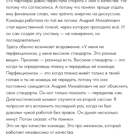
Его партнёры давно перестали спорить с ним о качестве. Не
потому что согласились. А потому что поняли: проще отдать
ему финальное слово, чем тратить энергию на дискуссию.
Команда работала по той же логике. Андрей Михайлович
стал единственной точкой, через которую проходило всё. И
он сам создал эту систему — не намеренно, но
последовательно.
Здесь обычно возникает возражение: «У меня не
перфекционизм, у меня высокие стандарты. Это разные
вещи». Признаю — разница есть. Высокие стандарты — это
когда ты определяешь планку и передаёшь её команде.
Перфекционизм — это когда планка живёт только в твоей
голове и ты не можешь её передать, потому что она
постоянно смещается. Андрей Михайлович не мог объяснить
свои стандарты. Он мог только показать — переделав сам.
Диагностический момент случился на второй сессии. Я
попросил его вспомнить последний раз, когда он был
доволен чужой работой без правок. Он думал несколько
минут. Потом сказал: «Не помню».
Это не про качество команды. Это про механизм, который
работает независимо от качества.