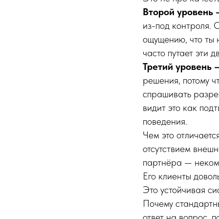
Второй уровень 
из-под контроля.
ощущению, что ты 
часто путает эти д
Третий уровень 
решения, потому ч
спрашивать разреш
видит это как под
поведения.
Чем это отличает
отсутствием внеш
партнёра — некому
Его клиенты довол
Это устойчивая си
Почему стандартны
ответ на вопрос, п