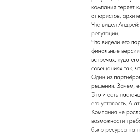
компания теряет к
от юристов, архит
Что видел Андрей:
репутации.
Что видели его па
финальные версии 
встречах, куда ег
совещаниях так, ч
Один из партнёро
решения. Зачем, е
Это и есть насто
его усталость. А а
Компания не росла
возможности требо
было ресурса на н