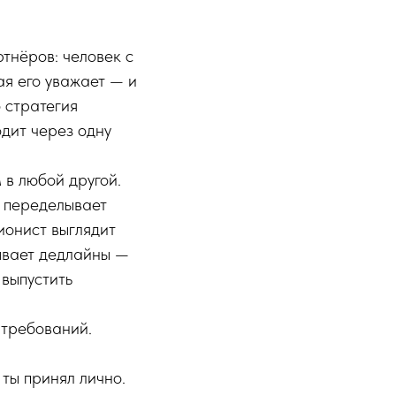
ртнёров: человек с
я его уважает — и
о стратегия
одит через одну
 в любой другой.
 переделывает
ионист выглядит
ывает дедлайны —
 выпустить
 требований.
ты принял лично.