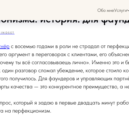
вляющий партнёр избавился
Обо мне
Услуги
онизма: история: для фаун
INDSET
тнёр
с восемью годами в роли не страдал от перфекц
 его аргумент в переговорах с клиентами, его объясне
почему ты всё согласовываешь лично». Именно это и 
к один разговор сломал убеждение, которое стоило ко
этого получилось. Для фаундеров и управляющих партн
арты качества — это конкурентное преимущество, а н
прос, который я задаю в первые двадцать минут рабо
та на перфекционизм.