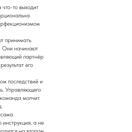
а что-то выходит
орциональна
перфекционизмом
ют принимать
о. Они начинают
равляющий партнёр
результат его
ом последствий и
ь. Управляющего
 команда молчит.
д.
 сама.
 инструкция, а не
аходится на втором