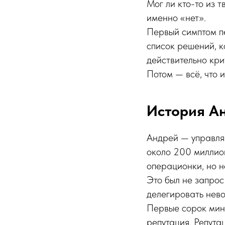
Мог ли кто-то из 
именно «нет».
Первый симптом 
список решений, к
действительно кри
Потом — всё, что 
История Ан
Андрей — управляю
около 200 миллион
операционки, но н
Это был не запрос
делегировать нев
Первые сорок мину
репутация. Репута