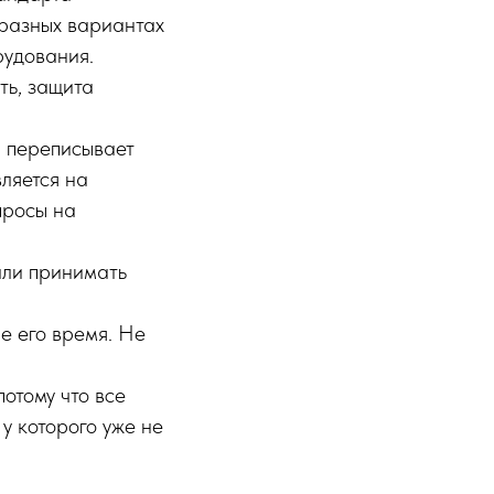
 разных вариантах
рудования.
ть, защита
й переписывает
вляется на
просы на
али принимать
е его время. Не
отому что все
у которого уже не