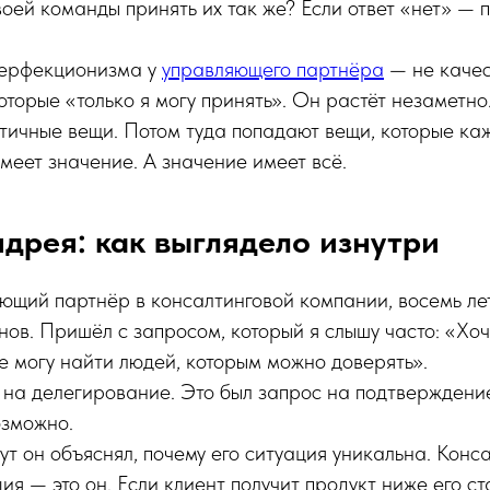
твоей команды принять их так же? Если ответ «нет» — 
перфекционизма у
управляющего партнёра
— не качес
оторые «только я могу принять». Он растёт незаметно
тичные вещи. Потом туда попадают вещи, которые ка
имеет значение. А значение имеет всё.
дрея: как выглядело изнутри
щий партнёр в консалтинговой компании, восемь лет
ов. Пришёл с запросом, который я слышу часто: «Хоч
е могу найти людей, которым можно доверять».
 на делегирование. Это был запрос на подтверждение
озможно.
т он объяснял, почему его ситуация уникальна. Конса
ция — это он. Если клиент получит продукт ниже его с