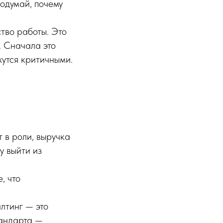
подумай, почему
тво работы. Это
. Сначала это
жутся критичными.
 в роли, выручка
у выйти из
, что
лтинг — это
тандарта —