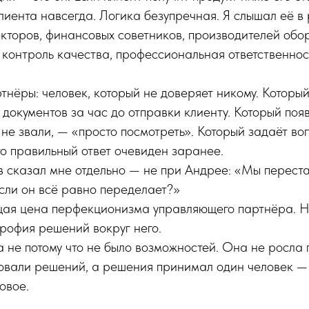
лиента навсегда. Логика безупречная. Я слышал её в
екторов, финансовых советников, производителей обо
 контроль качества, профессиональная ответственнос
ртнёры: человек, который не доверяет никому. Которы
документов за час до отправки клиенту. Который поя
о не звали, — «просто посмотреть». Который задаёт во
то правильный ответ очевиден заранее.
в сказал мне отдельно — не при Андрее: «Мы перест
сли он всё равно переделает?»
ящая цена перфекционизма управляющего партнёра. Н
трофия решений вокруг него.
 не потому что не было возможностей. Она не росла п
вали решений, а решения принимал один человек — 
овое.