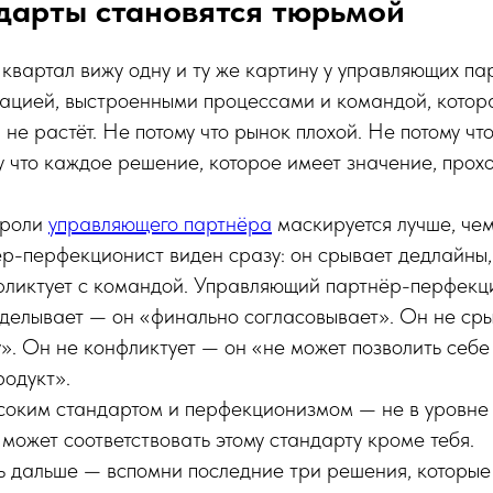
дарты становятся тюрьмой
т квартал вижу одну и ту же картину у управляющих па
ацией, выстроенными процессами и командой, котора
не растёт. Не потому что рынок плохой. Не потому чт
у что каждое решение, которое имеет значение, прох
 роли
управляющего партнёра
маскируется лучше, чем
-перфекционист виден сразу: он срывает дедлайны,
нфликтует с командой. Управляющий партнёр-перфекц
еделывает — он «финально согласовывает». Он не ср
». Он не конфликтует — он «не может позволить себе
одукт».
соким стандартом и перфекционизмом — не в уровне
 может соответствовать этому стандарту кроме тебя.
 дальше — вспомни последние три решения, которые 