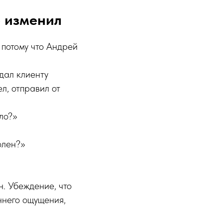
ё изменил
 потому что Андрей
дал клиенту
л, отправил от
ло?»
олен?»
н. Убеждение, что
ннего ощущения,