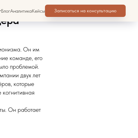
 от
Записаться на консультацию
Блог
Аналитика
Кейсы
дера
ионизма. Он им
ние команде, его
было проблемой.
мпании двух лет
ёров, которые
е когнитивная
ты. Он работает