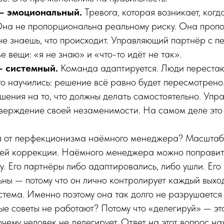
— эмоциональный.
Тревога, которая возникает, когд
 Она не пропорциональна реальному риску. Она проп
не знаешь, что происходит. Управляющий партнёр с 
ве вещи: «я не знаю» и «что-то идёт не так».
— системный.
Команда адаптируется. Люди переста
то научились: решение всё равно будет пересмотрен
ения на то, что должны делать самостоятельно. Уп
тверждение своей незаменимости. На самом деле это 
ся от перфекционизма наёмного менеджера? Масштаб
ней коррекции. Наёмного менеджера можно поправит
. Его партнёры либо адаптировались, либо ушли. Его
ьны — потому что он лично контролирует каждый выхо
стема. Именно поэтому она так долго не разрушается
е советы не работают? Потому что «делегируй» — это
очему человек не делегирует. Ответ на этот вопрос н