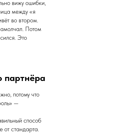
льно вижу ошибки,
ница между «я
вёт во втором.
замолчал. Потом
асился. Это
о партнёра
жно, потому что
роль» —
авильный способ
е от стандарта.