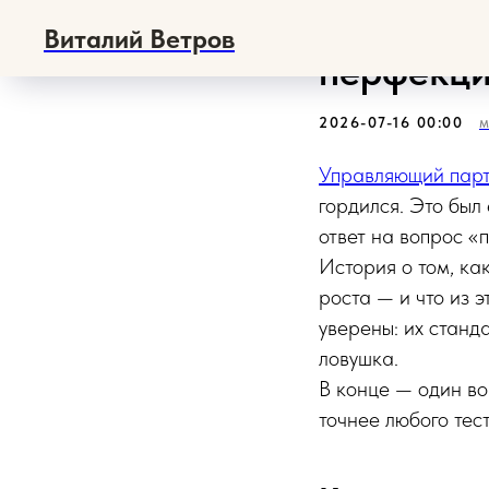
Как упра
Виталий Ветров
перфекци
2026-07-16 00:00
M
Управляющий пар
гордился. Это был
ответ на вопрос «
История о том, ка
роста — и что из 
уверены: их станд
ловушка.
В конце — один во
точнее любого тес