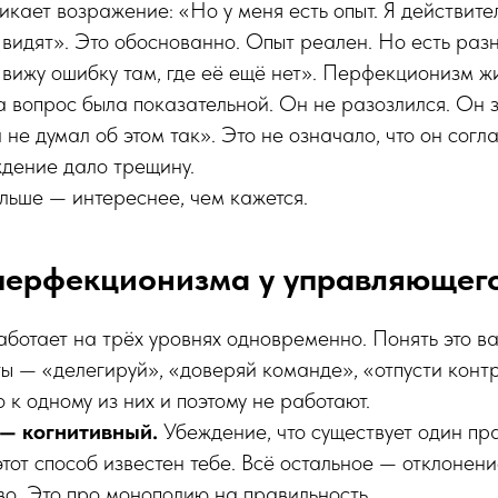
икает возражение: «Но у меня есть опыт. Я действите
 видят». Это обоснованно. Опыт реален. Но есть раз
 вижу ошибку там, где её ещё нет». Перфекционизм жи
 вопрос была показательной. Он не разозлился. Он 
 не думал об этом так». Это не означало, что он согл
ждение дало трещину.
льше — интереснее, чем кажется.
перфекционизма у управляющег
отает на трёх уровнях одновременно. Понять это ва
ы — «делегируй», «доверяй команде», «отпусти конт
 к одному из них и поэтому не работают.
— когнитивный.
Убеждение, что существует один пр
этот способ известен тебе. Всё остальное — отклонени
во. Это про монополию на правильность.