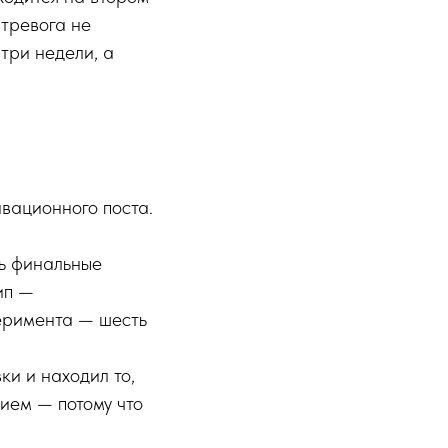
 тревога не
три недели, а
ивационного поста.
ть финальные
ип —
перимента — шесть
и и находил то,
ием — потому что