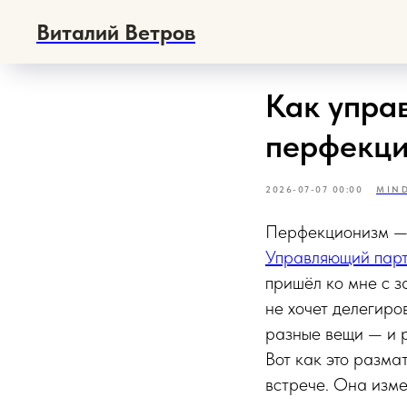
Виталий Ветров
Как упра
перфекци
2026-07-07 00:00
MIND
Перфекционизм — 
Управляющий пар
пришёл ко мне с з
не хочет делегиров
разные вещи — и р
Вот как это разма
встрече. Она изме