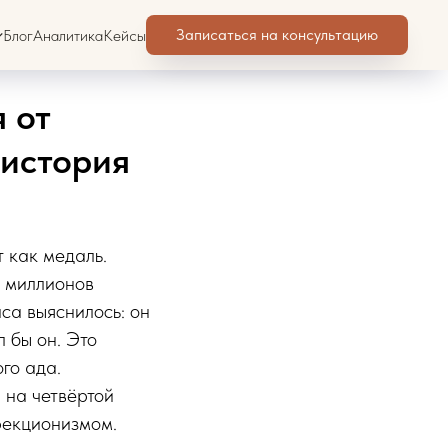
Записаться на консультацию
Блог
Аналитика
Кейсы
 от
 история
 как медаль.
т миллионов
са выяснилось: он
л бы он. Это
го ада.
 на четвёртой
фекционизмом.