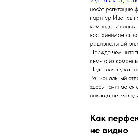
У
управляющего п
несёт репутацию ф
партнёр Иванов по
команда. Иванов.
воспринимается ка
рациональный отве
Прежде чем читать
кем-то из команды.
Подержи эту карти
Рациональный отве
здесь начинается
никогда не выгляд
Как перфек
не видно