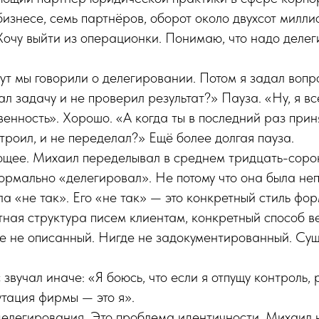
бизнесе, семь партнёров, оборот около двухсот милли
очу выйти из операционки. Понимаю, что надо делеги
т мы говорили о делегировании. Потом я задал вопро
ал задачу и не проверил результат?» Пауза. «Ну, я в
венность». Хорошо. «А когда ты в последний раз приня
строил, и не переделал?» Ещё более долгая пауза.
ющее. Михаил переделывал в среднем тридцать-соро
ормально «делегировал». Не потому что она была не
ла «не так». Его «не так» — это конкретный стиль фо
тная структура писем клиентам, конкретный способ в
де не описанный. Нигде не задокументированный. Су
звучал иначе: «Я боюсь, что если я отпущу контроль,
утация фирмы — это я».
елегирования. Это проблема идентичности. Михаил н