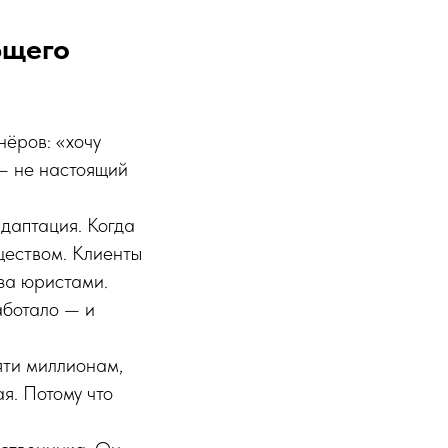
ющего
нёров: «хочу
 — не настоящий
даптация. Когда
ществом. Клиенты
 за юристами.
аботало — и
яти миллионам,
ая. Потому что