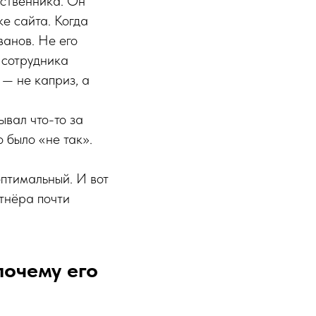
бственника. Он
ке сайта. Когда
ванов. Не его
 сотрудника
 — не каприз, а
ывал что-то за
о было «не так».
птимальный. И вот
тнёра почти
почему его