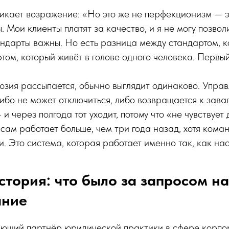
икает возражение: «Но это же не перфекционизм — э
. Мои клиенты платят за качество, и я не могу позвол
ндарты важны. Но есть разница между стандартом, к
ртом, который живёт в голове одного человека. Первы
юзия рассыпается, обычно выглядит одинаково. Упра
либо не может отключиться, либо возвращается к зава
и через полгода тот уходит, потому что «не чувствует
 сам работает больше, чем три года назад, хотя кома
и. Это система, которая работает именно так, как на
стория: что было за запросом на
ание
ющий партнёр юридической практики в сфере корпор