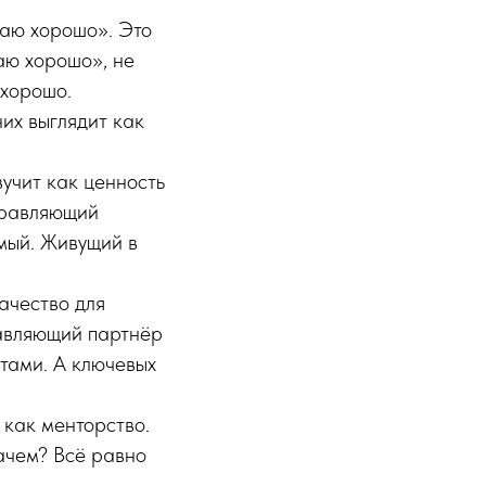
лаю хорошо». Это
аю хорошо», не
 хорошо.
их выглядит как
учит как ценность
управляющий
мый. Живущий в
ачество для
равляющий партнёр
тами. А ключевых
 как менторство.
Зачем? Всё равно