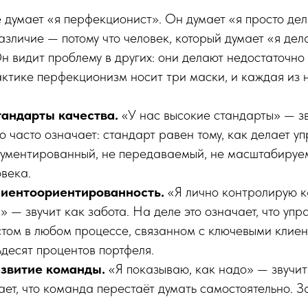
 думает «я перфекционист». Он думает «я просто де
зличие — потому что человек, который думает «я дел
н видит проблему в других: они делают недостаточно
ктике перфекционизм носит три маски, и каждая из н
тандарты качества.
«У нас высокие стандарты» — зв
о часто означает: стандарт равен тому, как делает 
кументированный, не передаваемый, не масштабируе
овека.
лиентоориентированность.
«Я лично контролирую к
» — звучит как забота. На деле это означает, что уп
стом в любом процессе, связанном с ключевыми клиен
десят процентов портфеля.
азвитие команды.
«Я показываю, как надо» — звучит
ает, что команда перестаёт думать самостоятельно. 