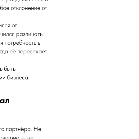
бое отклонение от
ился от
учился различать:
я потребность в
гда её пересекает.
ь быть
ми бизнеса.
чал
го партнёра. Не
 Доверие — не