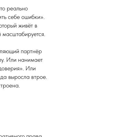
то реально
ить себе ошибки».
оторый живёт в
й масштабируется.
вляющий партнёр
лу. Или нанимает
 доверия». Или
нда выросла втрое.
строена.
ативного права.