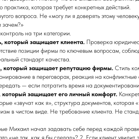
о практика, которая требует конкретных действий.
угого вопроса. Не «могу ли я доверять этому человек
и зачем?»
контроль на три категории.
ь, который защищает клиента.
Проверка юридичес
етствие позиции фирмы по ключевым вопросам, соблю
еальный стандарт качества.
ь, который защищает репутацию фирмы.
Стиль ко
онирование в переговорах, реакция на конфликтные 
ередать — если потратить время на документировани
ь, который защищает его личный комфорт.
Конкре
орые «звучат как я», структура документов, которая 
зм в чистом виде. Не требование клиента. Не стан
рые Михаил начал задавать себе перед каждой правк
это «не так, как я бы сделал»? 2. Если клиент увидит