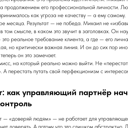
а продолжением его профессиональной личности. Лю
принималось как угроза не качеству — а ему самому.
е месяца. Результат — не победа. Михаил не «избав
 том смысле, в каком это звучит в заголовках. Он на
— это реальное требование клиента, а где — его лична
кая, но критически важная линия. И он до сих пор ино
 теперь он это замечает.
мисс, на который реально можно выйти. Не «перестат
 А перестать путать свой перфекционизм с интереса
: как управляющий партнёр на
контроль
т — «доверяй людям» — не работает для управляюще
хочет доверять. А потому что это слишком абстрактно.