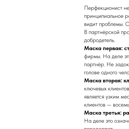
Перфекционист не
принципиальное ра
видит проблемы. О
В партнёрской пра
добродетель.
Маска первая: с
фирмы. На деле эт
партнёр. Не задо
голове одного чел
Маска вторая: к
ключевых клиентов
является узким ме
клиентов — восемь
Маска третья: р
На деле это означ
переделают.