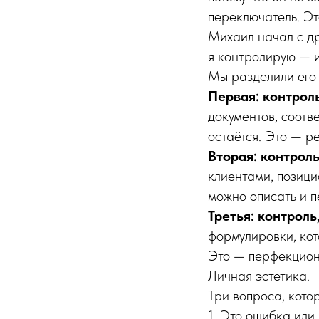
переключатель. Эт
Михаил начал с др
я контролирую — 
Мы разделили его 
Первая: контрол
документов, соотв
остаётся. Это — р
Вторая: контрол
клиентами, позици
можно описать и п
Третья: контрол
формулировки, кот
Это — перфекциони
Личная эстетика.
Три вопроса, кото
1. Это ошибка или 