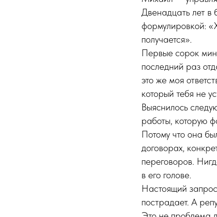
Двенадцать лет в 
формулировкой: «Х
получается».
Первые сорок мину
последний раз отд
это же моя ответст
который тебя не у
Выяснилось следу
работы, которую ф
Потому что она бы
договорах, конкре
переговоров. Ниг
в его голове.
Настоящий запрос 
пострадает. А реп
Это не проблема д