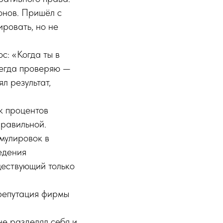
онов. Пришёл с
ровать, но не
с: «Когда ты в
сегда проверяю —
л результат,
к процентов
правильной.
рмулировок в
едения
ществующий только
 репутация фирмы
е разделял себя и