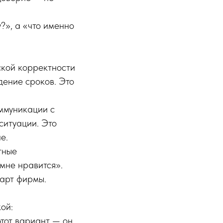
у?», а «что именно
кой корректности
дение сроков. Это
ммуникации с
ситуации. Это
е.
тные
«мне нравится».
дарт фирмы.
ой:
 этот вариант — он