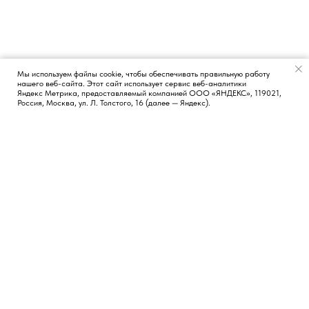
Мы используем файлы cookie, чтобы обеспечивать правильную работу
нашего веб-сайта. Этот сайт использует сервис веб-аналитики
Появился вопрос?
Яндекс Метрика, предоставляемый компанией ООО «ЯНДЕКС», 119021,
Россия, Москва, ул. Л. Толстого, 16 (далее — Яндекс).
КОНТАКТЫ
СОЦИАЛЬНЫЕ СЕТИ
Москва, Россия
TG
LI
FB
Новосибирск, Россия
Лиссабон, Португалия
hi@vvetrov.com
+351 932 651 368
НАВИГАЦИЯ
Обо мне
Блог