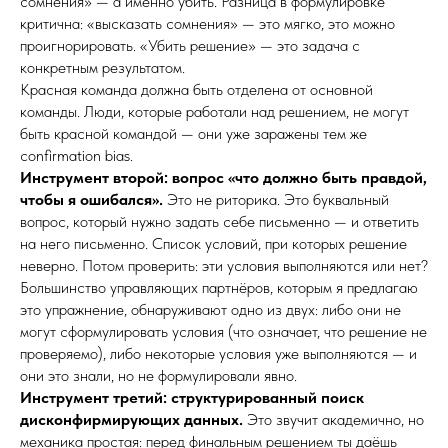
сомнения» — а именно убить. Разница в формулировке
критична: «высказать сомнения» — это мягко, это можно
проигнорировать. «Убить решение» — это задача с
конкретным результатом.
Красная команда должна быть отделена от основной
команды. Люди, которые работали над решением, не могут
быть красной командой — они уже заражены тем же
confirmation bias.
Инструмент второй: вопрос «что должно быть правдой,
чтобы я ошибался».
Это не риторика. Это буквальный
вопрос, который нужно задать себе письменно — и ответить
на него письменно. Список условий, при которых решение
неверно. Потом проверить: эти условия выполняются или нет?
Большинство управляющих партнёров, которым я предлагаю
это упражнение, обнаруживают одно из двух: либо они не
могут сформулировать условия (что означает, что решение не
проверяемо), либо некоторые условия уже выполняются — и
они это знали, но не формулировали явно.
Инструмент третий: структурированный поиск
дисконфирмирующих данных.
Это звучит академично, но
механика простая: перед финальным решением ты даёшь