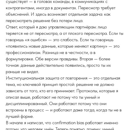
существует — в головах команды, в коммуникациях с
контрагентами, иногда в документах. Пересмотр требует
объяснений. И здесь возникает отдельная задача: как
пересмотреть решение без потери лица.
Ответ, который я даю управляющим партнёрам: лицо
теряется не от пересмотра, а от плохого пересмотра. Если ты
говоришь «я ошибся» — это слабость. Если ты говоришь
«появились новые данные, которые меняют картину» — это
профессионализм. Разница не в честности, а в
формулировке. Обе версии правдивы. Вторая — более
точная: данные действительно появились, просто ты их
раньше не видел.
Институциональная защита от повторения — это отдельная
тема, но ключевой принцип простой: решение не должно
зависеть от того, кто его принимает. Протоколы, которые я
описал выше, работают не потому что ты умный и
дисциплинированный. Они работают потому что они
встроены в процесс — и работают даже тогда, когда ты не в
лучшей форме.
В начале я написал, что confirmation bias работает именно
потому, что человек умён. Теперь понятно, почему: умный