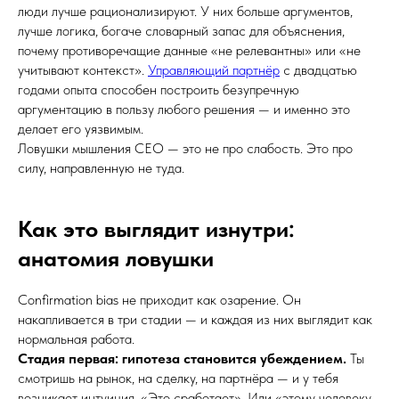
люди лучше рационализируют. У них больше аргументов,
лучше логика, богаче словарный запас для объяснения,
почему противоречащие данные «не релевантны» или «не
учитывают контекст».
Управляющий партнёр
с двадцатью
годами опыта способен построить безупречную
аргументацию в пользу любого решения — и именно это
делает его уязвимым.
Ловушки мышления CEO — это не про слабость. Это про
силу, направленную не туда.
Как это выглядит изнутри:
анатомия ловушки
Confirmation bias не приходит как озарение. Он
накапливается в три стадии — и каждая из них выглядит как
нормальная работа.
Стадия первая: гипотеза становится убеждением.
Ты
смотришь на рынок, на сделку, на партнёра — и у тебя
возникает интуиция. «Это сработает». Или «этому человеку