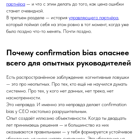
партнёра
— и что с этим делать до того, как цена ошибки
станет очевидной.
В третьем разделе — история
управляющего партнёра
,
который поймал себя на этом ровно в тот момент, когда уже
было поздно что-то менять. Почти поздно.
Почему confirmation bias опаснее
всего для опытных руководителей
Есть распространённое заблуждение: когнитивные ловушки
— это про неопытных. Про тех, кто ещё не научился думать
системно. Про тех, у кого нет данных, нет трека, нет
насмотренности.
Это неправда. И именно эта неправда делает confirmation
bias у CEO настолько разрушительным.
Опыт создаёт иллюзию объективности. Когда ты двадцать
лет принимаешь решения — и большинство из них
оказываются правильными — у тебя формируется устойчивое
убеждение: «я умею читать ситуацию». Это убеждение не