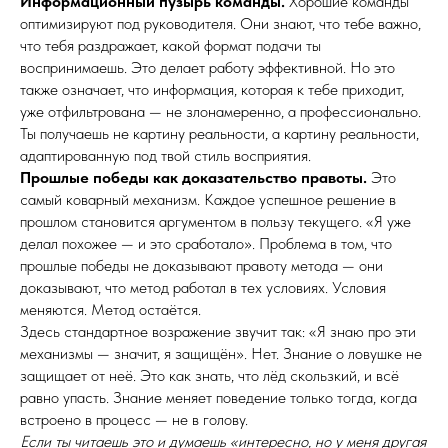
Информационный пузырь команды.
Хорошие команды
оптимизируют под руководителя. Они знают, что тебе важно,
что тебя раздражает, какой формат подачи ты
воспринимаешь. Это делает работу эффективной. Но это
также означает, что информация, которая к тебе приходит,
уже отфильтрована — не злонамеренно, а профессионально.
Ты получаешь не картину реальности, а картину реальности,
адаптированную под твой стиль восприятия.
Прошлые победы как доказательство правоты.
Это
самый коварный механизм. Каждое успешное решение в
прошлом становится аргументом в пользу текущего. «Я уже
делал похожее — и это сработало». Проблема в том, что
прошлые победы не доказывают правоту метода — они
доказывают, что метод работал в тех условиях. Условия
меняются. Метод остаётся.
Здесь стандартное возражение звучит так: «Я знаю про эти
механизмы — значит, я защищён». Нет. Знание о ловушке не
защищает от неё. Это как знать, что лёд скользкий, и всё
равно упасть. Знание меняет поведение только тогда, когда
встроено в процесс — не в голову.
Если ты читаешь это и думаешь «интересно, но у меня другая