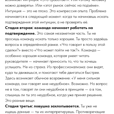
можно доверять». Или «этот рынок сейчас на подъёме».
Интуиция — это не плохо. Это компрессия опыта. Проблема
начинается в следующий момент: когда ты начинаешь искать
подтверждения этой интуиции, а не проверять её.
Стадия вторая: команда начинает работать на
подтверждение.
Это самая незаметная часть. Ты не
просишь команду искать только хорошее. Ты просто задаёшь
вопросы в определённой рамке. «Что говорит в пользу этой
сделки?» вместо «Что может пойти не так?». Команда —
особенно хорошая команда, которая умеет читать
руководителя — начинает приносить то, что ты хочешь
услышать. Не из страха. Из профессионализма: они видят,
куда ты движешься, и помогают тебе двигаться быстрее.
Здесь возникает обычное возражение: «У меня сильная
команда, они говорят мне неудобное». Возможно. Но вопрос
не в том, говорят ли они неудобное в принципе — а в том,
слышишь ли ты это неудобное, когда уже принял решение.
Это разные вещи.
Стадия третья: ловушка захлопывается.
Ты уже не
ищешь данные — ты их интерпретируешь. Противоречащие