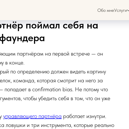
Обо мне
Услуги
тнёр поймал себя на
я фаундера
вляющим партнёрам на первой встрече — он
му в конце.
орый по определению должен видеть картину
делок, команда, которая смотрит на него за
попадает в confirmation bias. Не потому что
гументов, чтобы убедить себя в том, что он уже
 у
управляющего партнёра
работает изнутри.
ка ловушки и три инструмента, которые реально