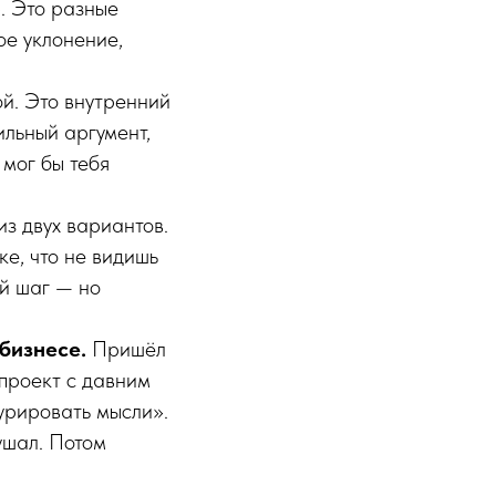
. Это разные
ое уклонение,
ой. Это внутренний
ильный аргумент,
 мог бы тебя
з двух вариантов.
ке, что не видишь
ий шаг — но
 бизнесе.
Пришёл
проект с давним
урировать мысли».
ушал. Потом