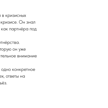
 в кризисных
в кризисе. Он знал
л как партнёра под
тнёрства.
оторую он уже
рательное внимание
о одно конкретное
х, ответы на
ьёз.