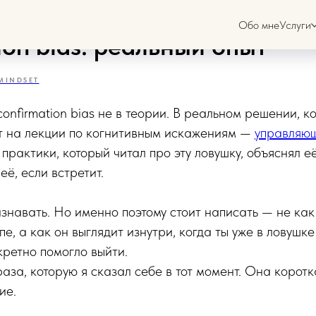
вляющий партнёр поймал с
Обо мне
Услуги
ion bias: реальный опыт
MINDSET
confirmation bias не в теории. В реальном решении, к
нт на лекции по когнитивным искажениям —
управляю
практики, который читал про эту ловушку, объяснял е
её, если встретит.
знавать. Но именно поэтому стоит написать — не как 
е, а как он выглядит изнутри, когда ты уже в ловушк
кретно помогло выйти.
аза, которую я сказал себе в тот момент. Она корот
ие.