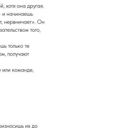
, хотя она другая.
 — и начинаешь
т, нервничает». Он
ательством того,
шь только те
ом, получают
е или команде,
оизносишь их до