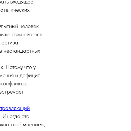
вать входящее:
ратегических
Опытный человек
ньше сомневается,
спертиза
 в нестандартных
х. Потому что у
омочия и дефицит
 конфликта.
 встречает
управляющий
. Иногда это
ужно твоё мнение»,