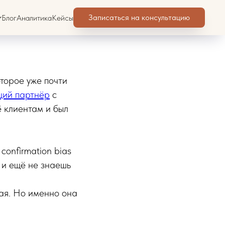
ебя на
Записаться на консультацию
Блог
Аналитика
Кейсы
оторое уже почти
щий партнёр
с
ё клиентам и был
confirmation bias
е и ещё не знаешь
кая. Но именно она