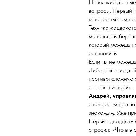
Не «какие данные 
вопросы. Первый п
которое ты сам не
Техника «адвоката
монолог. Ты берёш
который можешь пр
остановить.
Если ты не можешь
Либо решение дейс
противоположную с
сначала история.
Андрей, управляю
с вопросом про п
знакомым. Уже при
Первые двадцать м
спросил: «Что в э