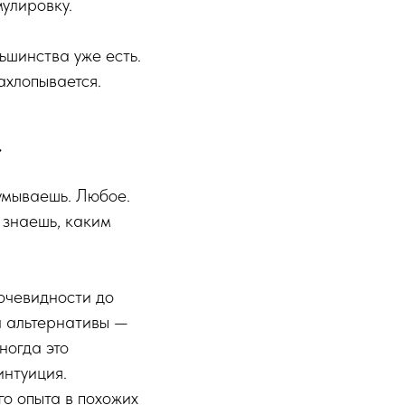
мулировку.
ьшинства уже есть.
ахлопывается.
»
умываешь. Любое.
 знаешь, каким
 очевидности до
л альтернативы —
ногда это
интуиция.
о опыта в похожих