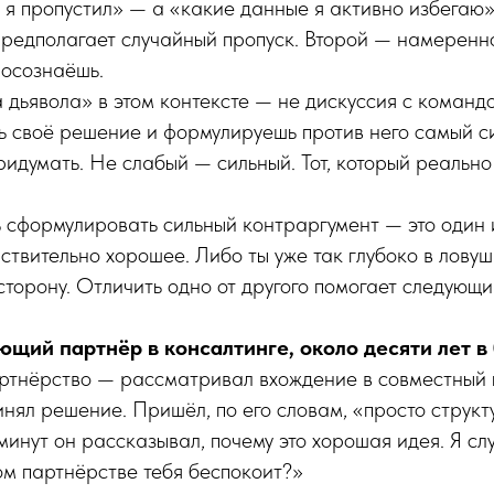
я пропустил» — а «какие данные я активно избегаю»
редполагает случайный пропуск. Второй — намеренн
 осознаёшь.
 дьявола» в этом контексте — не дискуссия с команд
ь своё решение и формулируешь против него самый с
идумать. Не слабый — сильный. Тот, который реально
 сформулировать сильный контраргумент — это один и
твительно хорошее. Либо ты уже так глубоко в ловуш
торону. Отличить одно от другого помогает следующ
щий партнёр в консалтинге, около десяти лет в
артнёрство — рассматривал вхождение в совместный 
нял решение. Пришёл, по его словам, «просто структ
инут он рассказывал, почему это хорошая идея. Я сл
том партнёрстве тебя беспокоит?»