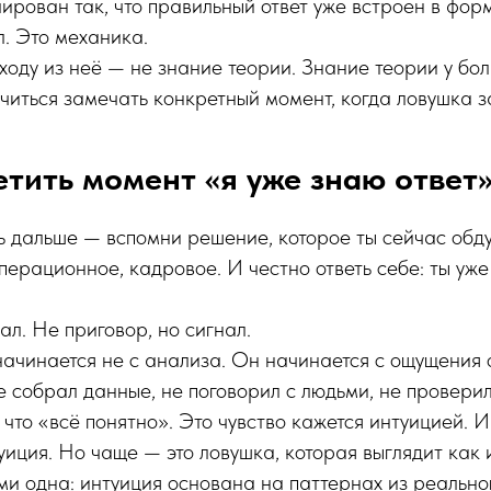
ирован так, что правильный ответ уже встроен в фор
л. Это механика.
ходу из неё — не знание теории. Знание теории у бол
иться замечать конкретный момент, когда ловушка з
етить момент «я уже знаю ответ
ь дальше — вспомни решение, которое ты сейчас обд
перационное, кадровое. И честно ответь себе: ты уже
ал. Не приговор, но сигнал.
 начинается не с анализа. Он начинается с ощущения
е собрал данные, не поговорил с людьми, не провери
 что «всё понятно». Это чувство кажется интуицией. И
уиция. Но чаще — это ловушка, которая выглядит как 
и одна: интуиция основана на паттернах из реальног