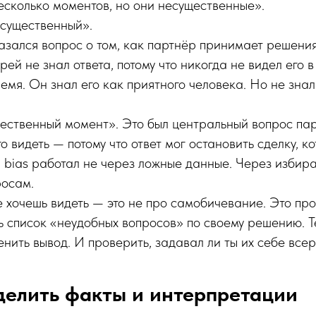
несколько моментов, но они несущественные».
существенный».
азался вопрос о том, как партнёр принимает решения
ей не знал ответа, потому что никогда не видел его 
ремя. Он знал его как приятного человека. Но не зна
ественный момент». Это был центральный вопрос пар
о видеть — потому что ответ мог остановить сделку, к
on bias работал не через ложные данные. Через изби
росам.
не хочешь видеть — это не про самобичевание. Это пр
ь список «неудобных вопросов» по своему решению. Те
енить вывод. И проверить, задавал ли ты их себе всер
делить факты и интерпретации