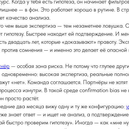
урс. Когда у тебя есть гипотеза, он начинает фильтро
лишнее — в фон. Это работает хорошо в рутине. В ст
ет качество анализа.
то чем выше экспертиза — тем незаметнее ловушка. 
 гипотезу. Быстрее находит ей подтверждение. И ме
есть двадцать лет, которые «доказывают» правоту. Эк
 против сомнения — и именно это делает её опасной
тнёр
— особая зона риска. Не потому что глупее други
и одновременно: высокая экспертиза, реальные полн
ажут «нет». Команда соглашается. Партнёры не хотят
процесса изнутри. В такой среде confirmation bias не
н просто растёт.
ледние два месяца вижу одну и ту же конфигурацию:
уже знает ответ — и ищет не анализ, а подтверждение
ай быстро проверим гипотезу». Иногда — как «мне н