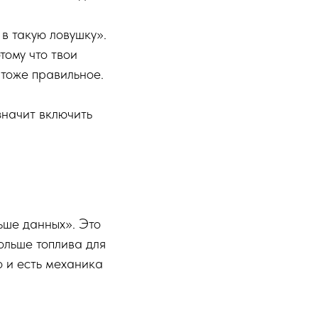
в такую ловушку».
тому что твои
тоже правильное.
значит включить
ьше данных». Это
ольше топлива для
о и есть механика