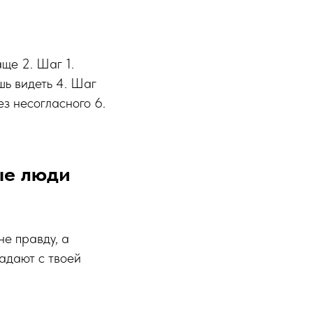
аще 2. Шаг 1.
шь видеть 4. Шаг
з несогласного 6.
ные люди
не правду, а
адают с твоей