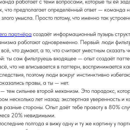
анда работает с теми вопросами, которые ты ей зад
, что предполагает определённый ответ — команда 
з злого умысла. Просто потому, что именно так устрое
его партнёра
создаёт информационный пузырь структ
анизма работают одновременно. Первый: люди фильтр
 всё, что думают, а то, что считают уместным сказать 
й: ты сам фильтруешь входящее — опыт создаёт патт
сё, что не вписывается в паттерн, воспринимается как
ледствия, поэтому люди вокруг инстинктивно избегаю
оказались правы, а ты — нет.
— тем сильнее второй механизм. Это парадокс, котор
ом несколько лет назад: экспертная уверенность и к
 в разные стороны. Опыт даёт тебе правоту в 80% сл
шиеся 20% невидимыми.
последние полгода я вижу одну и ту же картину у пар