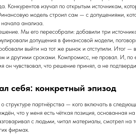
а. Конкурентов изучал по открытым источникам, кот
Финансовую модель строил сам — с допущениями, кот
 начала анализа.
шение. Мы его пересобрали: добавили три источника
улировали допущения в финансовой модели, поговор
робовали выйти на тот же рынок и отступили. Итог — в
м и другими сроками. Компромисс, не провал. И, по 
мя он чувствовал, что решение принял, а не подтверди
ал себя: конкретный эпизод
о структуре партнёрства — кого включать в следующи
беждён, что у меня есть чёткая позиция, основанная н
разговаривал с людьми, читал материалы, смотрел на т
гих фирмах.