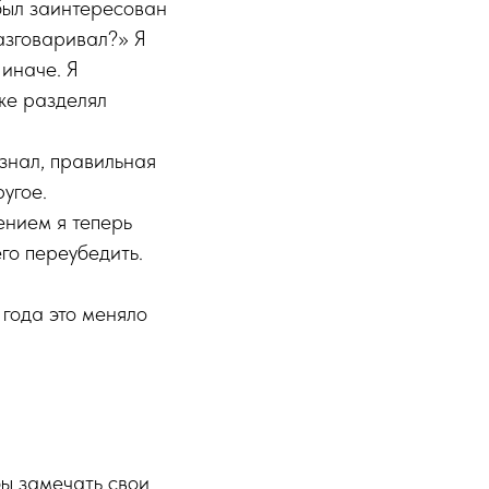
 был заинтересован
разговаривал?» Я
 иначе. Я
уже разделял
 знал, правильная
ругое.
ением я теперь
го переубедить.
года это меняло
бы замечать свои