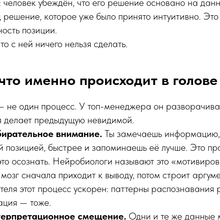
т: человек убеждён, что его решение основано на дан
 решение, которое уже было принято интуитивно. Это 
ость позиции.
что с ней ничего нельзя сделать.
что именно происходит в голове
 — не один процесс. У топ-менеджера он разворачивае
 делает предыдущую невидимой.
бирательное внимание.
Ты замечаешь информацию,
ей позицией, быстрее и запоминаешь её лучше. Это про
это осознать. Нейробиологи называют это «мотивиро
озг сначала приходит к выводу, потом строит аргум
теля этот процесс ускорен: паттерны распознавания 
ация — тоже.
терпретационное смещение.
Одни и те же данные 