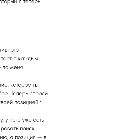
оторый я теперь
тивного
стает с каждым
ыло меня
ие, которое ты
бое. Теперь спроси
 твоей позицией?
 у него уже есть
ровать поиск.
ию, а позиция — в