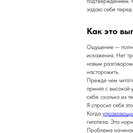
подтверждением. Р
задаю себе перед
Как это вы
Ощущение — полная
искажения. Нет тр
новым разговором
насторожить.
Прежде чем читат
принял с высокой 
себя: сколько из т
Я спросил себя это
Когда
управляющи
гипотеза. Это нор
Проблема начинает