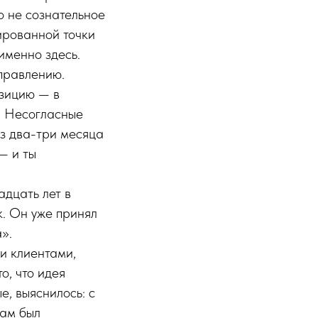
о не сознательное
ированной точки
именно здесь.
правлению.
зицию — в
. Несогласные
ез два-три месяца
— и ты
дцать лет в
. Он уже принял
».
и клиентами,
о, что идея
е, выяснилось: с
сам был