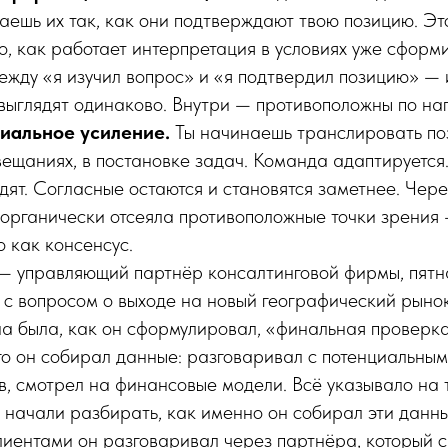
таешь их так, как они подтверждают твою позицию. Эт
о, как работает интерпретация в условиях уже сформ
ежду «я изучил вопрос» и «я подтвердил позицию» — 
выглядят одинаково. Внутри — противоположны по на
циальное усиление.
Ты начинаешь транслировать по
вещаниях, в постановке задач. Команда адаптируется
дят. Согласные остаются и становятся заметнее. Чер
 органически отсеяла противоположные точки зрения 
 как консенсус.
— управляющий партнёр консалтинговой фирмы, пятна
с вопросом о выходе на новый географический рынок
а была, как он сформулировал, «финальная проверка
го он собирал данные: разговаривал с потенциальным
в, смотрел на финансовые модели. Всё указывало на т
 начали разбирать, как именно он собирал эти данны
лиентами он разговаривал через партнёра, который 