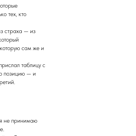
которые
о тех, кто
из страха — из
который
которую сам же и
прислал таблицу с
ю позицию — и
ретий.
 я не принимаю
е.