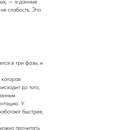
ных, — а данные
не слабость. Это
тся в три фазы, и
 которая
исходит до того,
ванным
ентацию. У
работают быстрее,
можно прочитать