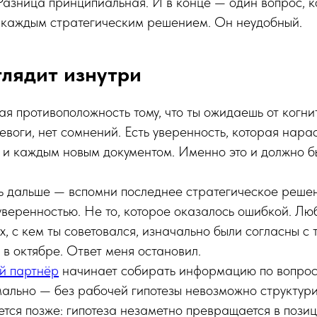
азница принципиальная. И в конце — один вопрос, к
 каждым стратегическим решением. Он неудобный.
глядит изнутри
 противоположность тому, что ты ожидаешь от когни
евоги, нет сомнений. Есть уверенность, которая нара
 и каждым новым документом. Именно это и должно б
ь дальше — вспомни последнее стратегическое решен
уверенностью. Не то, которое оказалось ошибкой. Лю
ех, с кем ты советовался, изначально были согласны с
 в октябре. Ответ меня остановил.
й партнёр
начинает собирать информацию по вопросу,
мально — без рабочей гипотезы невозможно структури
ся позже: гипотеза незаметно превращается в позиц