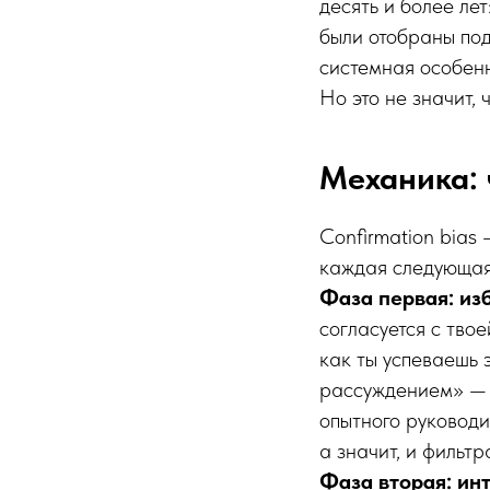
десять и более ле
были отобраны под
системная особенн
Но это не значит, 
Механика: 
Confirmation bias
каждая следующая
Фаза первая: из
согласуется с тво
как ты успеваешь 
рассуждением» — м
опытного руководи
а значит, и фильтр
Фаза вторая: ин