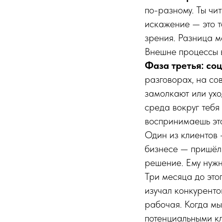
по-разному. Ты чи
искажение — это т
зрения. Разница м
Внешне процессы 
Фаза третья: со
разговорах, на со
замолкают или ухо
среда вокруг тебя
воспринимаешь это
Один из клиентов 
бизнесе — пришёл 
решение. Ему нужн
Три месяца до это
изучал конкуренто
рабочая. Когда мы
потенциальными к