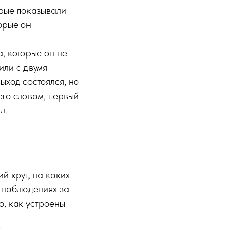
орые показывали
орые он
, которые он не
или с двумя
ыход состоялся, но
его словам, первый
л.
й круг, на каких
а наблюдениях за
о, как устроены