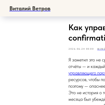
Виталий Ветров
Как упра
confirmat
2026-06-24 00:00
MIN
Я заметил это не 
отчёты — и каждый 
управляющего пар
ресурсов, чтобы п
поэтому — опаснее
Это не история о т
месяца был убежд