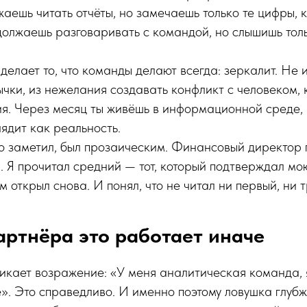
жаешь читать отчёты, но замечаешь только те цифры, 
олжаешь разговаривать с командой, но слышишь тольк
делает то, что команды делают всегда: зеркалит. Не 
ычки, из нежелания создавать конфликт с человеком, 
я. Через месяц ты живёшь в информационной среде, 
лядит как реальность.
то заметил, был прозаическим. Финансовый директор 
 Я прочитал средний — тот, который подтверждал мо
 открыл снова. И понял, что не читал ни первый, ни т
артнёра это работает иначе
никает возражение: «У меня аналитическая команда,
». Это справедливо. И именно поэтому ловушка глубж