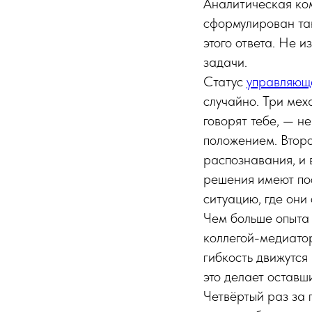
Аналитическая ком
сформулирован так
этого ответа. Не и
задачи.
Статус
управляющ
случайно. Три мех
говорят тебе, — не
положением. Второ
распознавания, и в
решения имеют пос
ситуацию, где они 
Чем больше опыта 
коллегой-медиатор
гибкость движутся
это делает остав
Четвёртый раз за 