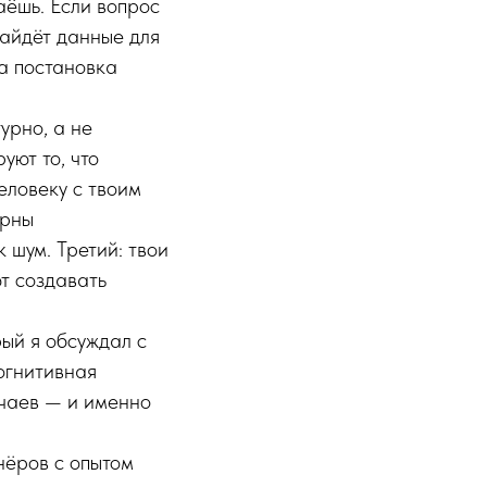
аёшь. Если вопрос
найдёт данные для
на постановка
урно, а не
уют то, что
человеку с твоим
ерны
 шум. Третий: твои
т создавать
ый я обсуждал с
огнитивная
учаев — и именно
тнёров с опытом