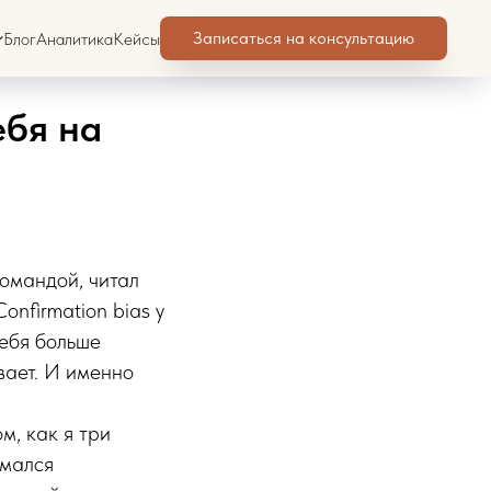
Записаться на консультацию
Блог
Аналитика
Кейсы
ебя на
командой, читал
onfirmation bias у
тебя больше
вает. И именно
м, как я три
имался