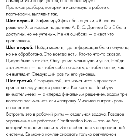
самокритики защищается, а не анализирует.
Протокол разбора, который я использую в работе с
партнёрами, выглядит так:
Шаг первый.
Зафиксируй факт без оценки. «Я принял
решение X, опираясь на данные A, B, C. Данные D и E были
доступны, но не учтены». Не «я ошибся» — а «вот что
произошло».
Шаг второй.
Найди момент, где информация была получена,
но не обработана. Это всегда есть. Кто-то что-то сказал.
Цифра была в отчёте. Ощущение мелькнуло и ушло. Найди
этот момент — не чтобы себя наказать, а чтобы понять, как
он выглядит. Следующий раз ты его узнаешь.
Шаг третий.
Сформулируй, что изменится в процессе
принятия следующего решения. Конкретно. Не «буду
внимательнее» — а «перед финальным решением задам три
вопроса письменно» или «попрошу Михаила сыграть роль
оппонента».
Встроить это в рабочий ритм — отдельная задача. Разовое
упражнение не работает. Confirmation bias — это не баг,
который можно исправить. Это особенность операционной
системы. Её можно компенсировать только регулярной