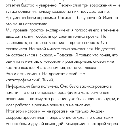
ответил быстро и уверенно. Перечислил три возражения — и
тут же объяснил, почему каждое из них несущественно.
Аргументы были хорошими. Логика — безупречной. Именно
это меня насторожило.
Мы провели простой эксперимент: я попросил его в течение
двадцати минут собрать аргументы только против. Не
взвешивать, не отвечать на них — просто собрать. Он
согласился. На пятой минуте темп замедлился. На десятой —
он остановился и сказал: «Подожди. Я только что понял, что
один из клиентов, с которыми я разговаривал, сказал мне
кое-что важное. Я это запомнил, но не услышал».
Это и есть момент. Не драматический. Не
катастрофический. Тихий.
Информация была получена. Она была зафиксирована в
памяти. Но она не прошла через фильтр «это важно для
решения» — потому что решение уже было принято внутри, и
мозг работал в режиме защиты, а не анализа.
Итог этой истории — не провал и не триумф. Андрей
скорректировал план: направление открыл, но с меньшим
масштабом и другой командой. Компромисс, который через