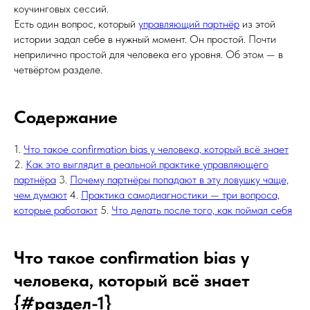
коучинговых сессий.
Есть один вопрос, который
управляющий партнёр
из этой
истории задал себе в нужный момент. Он простой. Почти
неприлично простой для человека его уровня. Об этом — в
четвёртом разделе.
Содержание
1.
Что такое confirmation bias у человека, который всё знает
2.
Как это выглядит в реальной практике управляющего
партнёра
3.
Почему партнёры попадают в эту ловушку чаще,
чем думают
4.
Практика самодиагностики — три вопроса,
которые работают
5.
Что делать после того, как поймал себя
Что такое confirmation bias у
человека, который всё знает
{#раздел-1}