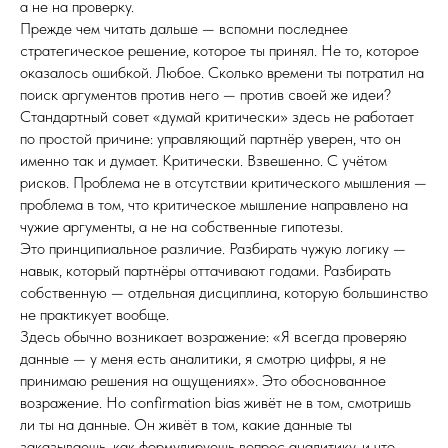
а не на проверку.
Прежде чем читать дальше — вспомни последнее
стратегическое решение, которое ты принял. Не то, которое
оказалось ошибкой. Любое. Сколько времени ты потратил на
поиск аргументов против него — против своей же идеи?
Стандартный совет «думай критически» здесь не работает
по простой причине: управляющий партнёр уверен, что он
именно так и думает. Критически. Взвешенно. С учётом
рисков. Проблема не в отсутствии критического мышления —
проблема в том, что критическое мышление направлено на
чужие аргументы, а не на собственные гипотезы.
Это принципиальное различие. Разбирать чужую логику —
навык, который партнёры оттачивают годами. Разбирать
собственную — отдельная дисциплина, которую большинство
не практикует вообще.
Здесь обычно возникает возражение: «Я всегда проверяю
данные — у меня есть аналитики, я смотрю цифры, я не
принимаю решения на ощущениях». Это обоснованное
возражение. Но confirmation bias живёт не в том, смотришь
ли ты на данные. Он живёт в том, какие данные ты
заказываешь, как формулируешь вопрос аналитику, и что