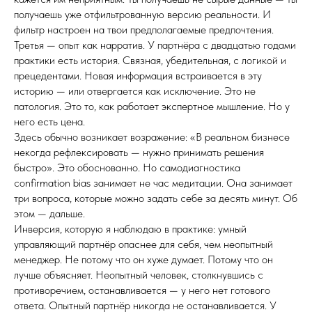
получаешь уже отфильтрованную версию реальности. И
фильтр настроен на твои предполагаемые предпочтения.
Третья — опыт как нарратив. У партнёра с двадцатью годами
практики есть история. Связная, убедительная, с логикой и
прецедентами. Новая информация встраивается в эту
историю — или отвергается как исключение. Это не
патология. Это то, как работает экспертное мышление. Но у
него есть цена.
Здесь обычно возникает возражение: «В реальном бизнесе
некогда рефлексировать — нужно принимать решения
быстро». Это обоснованно. Но самодиагностика
confirmation bias занимает не час медитации. Она занимает
три вопроса, которые можно задать себе за десять минут. Об
этом — дальше.
Инверсия, которую я наблюдаю в практике: умный
управляющий партнёр опаснее для себя, чем неопытный
менеджер. Не потому что он хуже думает. Потому что он
лучше объясняет. Неопытный человек, столкнувшись с
противоречием, останавливается — у него нет готового
ответа. Опытный партнёр никогда не останавливается. У