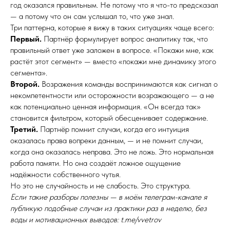
год оказался правильным. Не потому что я что-то предсказал
— а потому что он сам услышал то, что уже знал.
Три паттерна, которые я вижу в таких ситуациях чаще всего:
Первый.
Партнёр формулирует вопрос аналитику так, что
правильный ответ уже заложен в вопросе. «Покажи мне, как
растёт этот сегмент» — вместо «покажи мне динамику этого
сегмента».
Второй.
Возражения команды воспринимаются как сигнал о
некомпетентности или осторожности возражающего — а не
как потенциально ценная информация. «Он всегда так»
становится фильтром, который обесценивает содержание.
Третий.
Партнёр помнит случаи, когда его интуиция
оказалась права вопреки данным, — и не помнит случаи,
когда она оказалась неправа. Это не ложь. Это нормальная
работа памяти. Но она создаёт ложное ощущение
надёжности собственного чутья.
Но это не случайность и не слабость. Это структура.
Если такие разборы полезны — в моём телеграм-канале я
публикую подобные случаи из практики раз в неделю, без
воды и мотивационных выводов: t.me/vvetrov