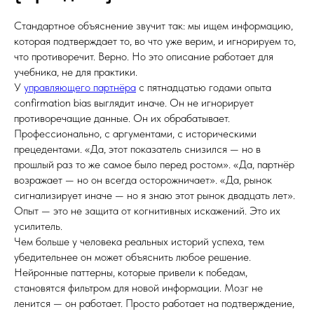
Стандартное объяснение звучит так: мы ищем информацию,
которая подтверждает то, во что уже верим, и игнорируем то,
что противоречит. Верно. Но это описание работает для
учебника, не для практики.
У
управляющего партнёра
с пятнадцатью годами опыта
confirmation bias выглядит иначе. Он не игнорирует
противоречащие данные. Он их обрабатывает.
Профессионально, с аргументами, с историческими
прецедентами. «Да, этот показатель снизился — но в
прошлый раз то же самое было перед ростом». «Да, партнёр
возражает — но он всегда осторожничает». «Да, рынок
сигнализирует иначе — но я знаю этот рынок двадцать лет».
Опыт — это не защита от когнитивных искажений. Это их
усилитель.
Чем больше у человека реальных историй успеха, тем
убедительнее он может объяснить любое решение.
Нейронные паттерны, которые привели к победам,
становятся фильтром для новой информации. Мозг не
ленится — он работает. Просто работает на подтверждение,