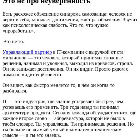
Это не про неуверенность
Есть расхожее объяснение синдрома самозванца: человек не
верит в себя, занижает достижения, ждёт разоблачения. Звучит
как психологическая слабость. Что-то, что нужно
«проработать».
Это не то.
Управляющий партнёр
в IT-компании с выручкой от ста
миллионов — это человек, который принимал сложные
решения, нанимал и увольнял, выходил из кризисов, строил.
Он не занижает достижения. Он их видит. Просто рядом с
ними он видит ещё кое-что.
Он видит, как быстро меняется то, в чём он когда-то
разбирался.
IT — это индустрия, где знание устаревает быстрее, чем
успеваешь его применить. Три года назад ты понимал
архитектуру продукта. Сегодня команда обсуждает что-то, где
каждое второе слово — аббревиатура, которой не было в
твоём словаре. Ты управляешь. Ты принимаешь решения. Но
ты больше не «самый умный в комнате» в техническом
смысле — и ты это знаешь.