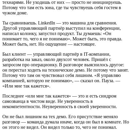
технарями. Не уходишь от них — просто не инициируешь.
Потому что там есть зона, где ты чувствуешь себя гостем в
чужом доме.
Ты сравниваешь. LinkedIn — это машина для сравнения.
Другой управляющий партнёр выступил на конференции,
написал колонку, запустил продукт. Ты думаешь: «Он
понимает то, чего я не понимаю». Может быть, это правда.
Может быть, нет. Но ощущение — настоящее.
Был клиент — управляющий партнёр в IT-компании,
разработка на заказ, около двухсот человек. Пришёл с
запросом про операционку. В разговоре выяснилось другое:
он перестал ходить на технические демо. Не потому что занят.
Потому что там он чувствовал себя лишним. «Я управляю
компанией, которую не понимаю», — сказал он. Пауза. —
«Или мне так кажется».
Последнее «или мне так кажется» — это и есть синдром
самозванца в чистом виде. Не уверенность в
некомпетентности. Неуверенность в своей уверенности.
Он не был лишним на тех демо. Его присутствие меняло
разговор — команда думала иначе, когда он был в комнате. Но
он этого не видел. Он видел только то, чего не понимал.