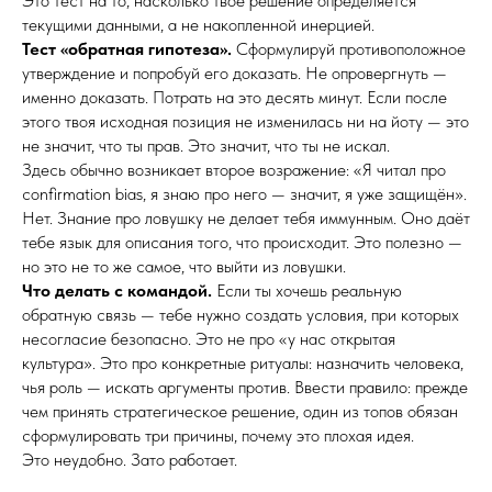
Это тест на то, насколько твоё решение определяется
текущими данными, а не накопленной инерцией.
Тест «обратная гипотеза».
Сформулируй противоположное
утверждение и попробуй его доказать. Не опровергнуть —
именно доказать. Потрать на это десять минут. Если после
этого твоя исходная позиция не изменилась ни на йоту — это
не значит, что ты прав. Это значит, что ты не искал.
Здесь обычно возникает второе возражение: «Я читал про
confirmation bias, я знаю про него — значит, я уже защищён».
Нет. Знание про ловушку не делает тебя иммунным. Оно даёт
тебе язык для описания того, что происходит. Это полезно —
но это не то же самое, что выйти из ловушки.
Что делать с командой.
Если ты хочешь реальную
обратную связь — тебе нужно создать условия, при которых
несогласие безопасно. Это не про «у нас открытая
культура». Это про конкретные ритуалы: назначить человека,
чья роль — искать аргументы против. Ввести правило: прежде
чем принять стратегическое решение, один из топов обязан
сформулировать три причины, почему это плохая идея.
Это неудобно. Зато работает.