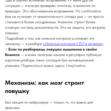
Здесь обычно возникает возражение: «У меня другая
ситуация — я всегда проверяю гипотезы, я аналитик по
природе». Это обоснованное возражение. Но confirmation
bias не исчезает от аналитического склада ума — он просто
становится более изощрённым. Аналитик строит более
сложную систему доказательств. Это не защита, это апгрейд
ловушки.
Подробнее о том, как иллюзия контроля усиливает эту
механику — в разборе
«Иллюзия контроля CEO в ритейле»
.
>
Если ты разбираешь ловушки мышления в своём
бизнесе
— в моём телеграм-канале я регулярно публикую
короткие разборы таких ситуаций без мотивационной
упаковки. Подписаться можно здесь: t.me/vvetrov
Механизм: как мозг строит
ловушку
Без лекции по нейронауке — только то, что важно для
практики.