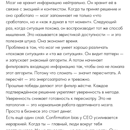
Мозг не хранит информацию нейтрально. Он хранит её в
связке с эмоцией и контекстом. Когда ты принял решение и
оно сработало — мозг запоминает не только «что
сработало», но и «как я думал в тот момент». Следующий
раз, когда ситуация похожа, он воспроизводит тот же способ
мышления. Это называется эвристикой доступности — и это
полезная штука. Она экономит время.
Проблема в том, что мозг не умеет хорошо различать
«похожая ситуация» и «та же ситуация». Он видит паттерн —
и запускает знакомый алгоритм. А потом начинает
фильтровать входящую информацию так, чтобы она не ломала
этот алгоритм. Потому что сломать — значит пересчитать. А
пересчёт — это энергозатратно и тревожно.
Прошлые победы делают этот фильтр жёстче. Каждое
подтверждённое решение укрепляет уверенность в методе.
Уверенность снижает готовность к пересмотру. Это не
патология — это нормальная работа адаптивного мозга.
Просто в бизнесе это стоит денег.
Есть ещё один слой. Confirmation bias у CEO усиливается
иерархией. Когда ты — главный, люди вокруг тебя