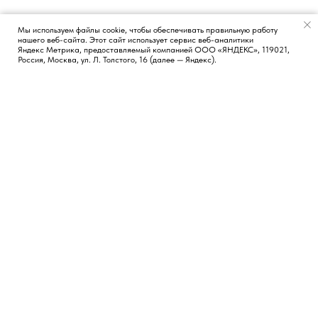
Мы используем файлы cookie, чтобы обеспечивать правильную работу
нашего веб-сайта. Этот сайт использует сервис веб-аналитики
Появился вопрос?
Яндекс Метрика, предоставляемый компанией ООО «ЯНДЕКС», 119021,
Россия, Москва, ул. Л. Толстого, 16 (далее — Яндекс).
КОНТАКТЫ
СОЦИАЛЬНЫЕ СЕТИ
Москва, Россия
TG
LI
FB
Новосибирск, Россия
Лиссабон, Португалия
hi@vvetrov.com
+351 932 651 368
НАВИГАЦИЯ
Обо мне
Блог
Кейсы
Бесплатные материалы