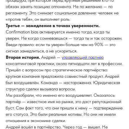
процедура, при которой перед крупным решением кто-то
обязан занять позицию оппонента. Не по желанию — по
регламенту. Это снимает социальное давление: человек не
«против тебя», он выполняет роль.
Третье — замедление в точках уверенности.
Confirmation bias активируется именно тогда, когда ты
уверен. Не когда сомневаешься — тогда ты и так осторожен.
Введи правило: если ты уверен больше чем на 90% — это
сигнал замедлиться, а не ускориться.
Вторая история.
Андрей —
управляющий партнёр
консалтинговой практики, около пятнадцати лет в профессии.
Пришёл с вопросом про стратегическое партнёрство:
крупная компания предложила совместный продукт. Андрей
был воодушевлён. Команда — настороженна. Юридическая
структура сделки вызывала вопросы.
Мы разобрали, что именно его воодушевляет. Оказалось:
партнёр — известное имя на рынке, это даст репутационный
буст. Сам факт того, что они пришли к нему — подтверждение
его статуса. Это были реальные мотивы. Но они не имели
отношения к экономике сделки.
Андрей вошёл в партнёрство. Через год — вышел. Не