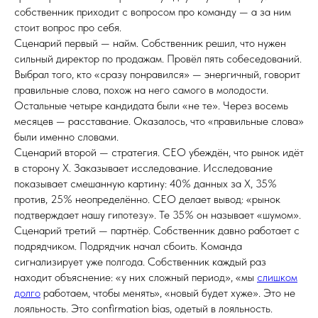
собственник приходит с вопросом про команду — а за ним
стоит вопрос про себя.
Сценарий первый — найм. Собственник решил, что нужен
сильный директор по продажам. Провёл пять собеседований.
Выбрал того, кто «сразу понравился» — энергичный, говорит
правильные слова, похож на него самого в молодости.
Остальные четыре кандидата были «не те». Через восемь
месяцев — расставание. Оказалось, что «правильные слова»
были именно словами.
Сценарий второй — стратегия. CEO убеждён, что рынок идёт
в сторону X. Заказывает исследование. Исследование
показывает смешанную картину: 40% данных за X, 35%
против, 25% неопределённо. CEO делает вывод: «рынок
подтверждает нашу гипотезу». Те 35% он называет «шумом».
Сценарий третий — партнёр. Собственник давно работает с
подрядчиком. Подрядчик начал сбоить. Команда
сигнализирует уже полгода. Собственник каждый раз
находит объяснение: «у них сложный период», «мы
слишком
долго
работаем, чтобы менять», «новый будет хуже». Это не
лояльность. Это confirmation bias, одетый в лояльность.